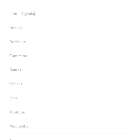
|info – Agenda|
Annecy
Bordeaux
Carpentras
Nantes
Orléans
Paris
Toulouse
Montpellier