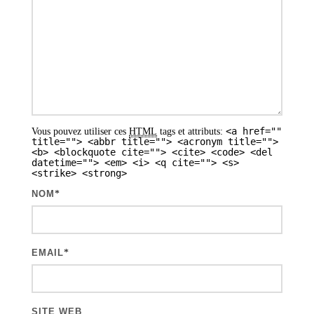
o
n
d
e
s
a
<a href=""
Vous pouvez utiliser ces
HTML
tags et attributs:
r
title=""> <abbr title=""> <acronym title="">
<b> <blockquote cite=""> <cite> <code> <del
t
datetime=""> <em> <i> <q cite=""> <s>
<strike> <strong>
i
NOM
*
c
l
e
EMAIL
*
s
SITE WEB