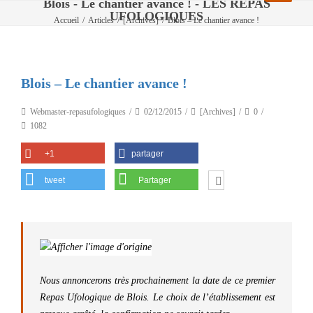
Blois - Le chantier avance ! - LES REPAS
UFOLOGIQUES
Accueil
/
Articles
/
[Archives]
/
Blois – Le chantier avance !
Blois – Le chantier avance !
Webmaster-repasufologiques
02/12/2015
[Archives]
0
1082
+1
partager
tweet
Partager
Nous annoncerons très prochainement la date de ce premier
Repas Ufologique de Blois. Le choix de l’établissement est