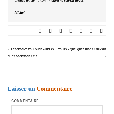
presque arrêté, la confirmation ne saurait tarder.
Michel.
N
← PRÉCÉDENT;
TOULOUSE – REPAS
TOURS – QUELQUES INFOS !
SUIVANT
DU 09 DÉCEMBRE 2015
→
a
v
i
g
Laisser un
Commentaire
a
t
COMMENTAIRE
i