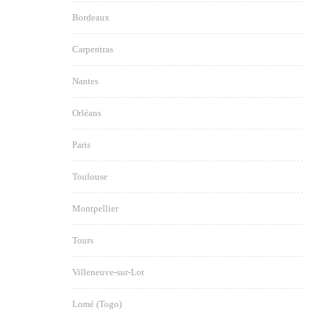
Bordeaux
Carpentras
Nantes
Orléans
Paris
Toulouse
Montpellier
Tours
Villeneuve-sur-Lot
Lomé (Togo)