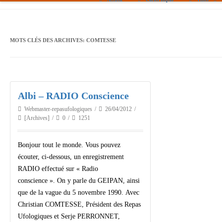
Paris
Toulouse
MOTS CLÉS DES ARCHIVES:
COMTESSE
Bordeaux
Montpellier
Albi – RADIO Conscience
Nantes
Webmaster-repasufologiques
26/04/2012
Tours
[Archives]
0
1251
Orléans
Bonjour tout le monde. Vous pouvez
Carpentras
écouter, ci-dessous, un enregistrement
RADIO effectué sur « Radio
Strasbourg
conscience ». On y parle du GEIPAN, ainsi
que de la vague du 5 novembre 1990. Avec
Christian COMTESSE, Président des Repas
Ufologiques et Serje PERRONNET,