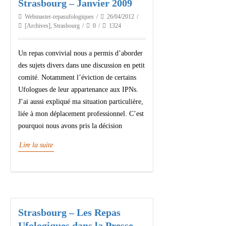
Strasbourg – Janvier 2009
Webmaster-repasufologiques
26/04/2012
[Archives]
,
Strasbourg
0
1324
Un repas convivial nous a permis d’aborder
des sujets divers dans une discussion en petit
comité. Notamment l’éviction de certains
Ufologues de leur appartenance aux IPNs.
J’ai aussi expliqué ma situation particulière,
liée à mon déplacement professionnel. C’est
pourquoi nous avons pris la décision
Lire la suite
Strasbourg – Les Repas
Ufologiques dans la Presse