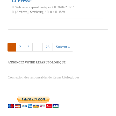
la Presse
Webmaster-repasufologiques
26/04/2012
[Archives]
,
Strasbourg
0
1569
1
2
3
…
28
Suivant »
ANNONCEZ VOTRE REPAS UFOLOGIQUE
Connexion des responsables de Repas Ufologiques