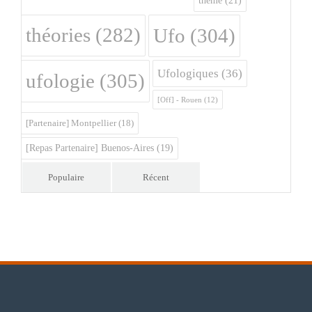
théme
(21)
théories
(282)
Ufo
(304)
Ufologiques
(36)
ufologie
(305)
[Off] - Rouen
(12)
[Partenaire] Montpellier
(18)
[Repas Partenaire] Buenos-Aires
(19)
Populaire
Récent