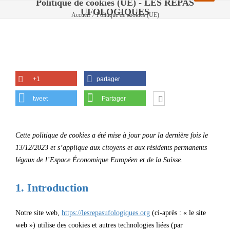
Politique de cookies (UE) - LES REPAS
UFOLOGIQUES
Accueil
/
Politique de cookies (UE)
Politique de cookies (UE)
+1
partager
tweet
Partager
Cette politique de cookies a été mise à jour pour la dernière fois le
13/12/2023 et s’applique aux citoyens et aux résidents permanents
légaux de l’Espace Économique Européen et de la Suisse.
1. Introduction
Notre site web,
https://lesrepasufologiques.org
(ci-après : « le site
web ») utilise des cookies et autres technologies liées (par