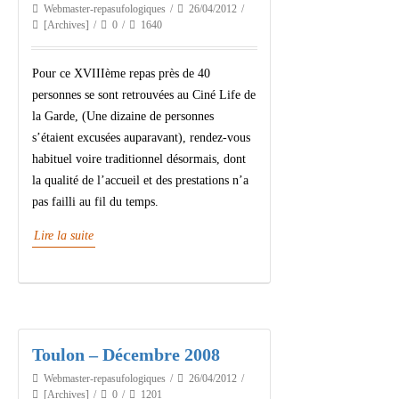
Webmaster-repasufologiques
26/04/2012
[Archives]
0
1640
Pour ce XVIIIème repas près de 40
personnes se sont retrouvées au Ciné Life de
la Garde, (Une dizaine de personnes
s’étaient excusées auparavant), rendez-vous
habituel voire traditionnel désormais, dont
la qualité de l’accueil et des prestations n’a
pas failli au fil du temps.
Lire la suite
Toulon – Décembre 2008
Webmaster-repasufologiques
26/04/2012
[Archives]
0
1201