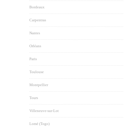
Bordeaux
Carpentras
Nantes
Orléans
Paris
Toulouse
Montpellier
Tours
Villeneuve-sur-Lot
Lomé (Togo)