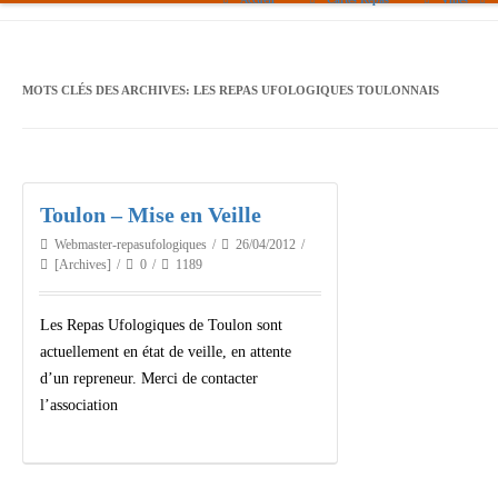
Paris
Toulouse
MOTS CLÉS DES ARCHIVES:
LES REPAS UFOLOGIQUES TOULONNAIS
Bordeaux
Montpellier
Toulon – Mise en Veille
Nantes
Webmaster-repasufologiques
26/04/2012
Tours
[Archives]
0
1189
Orléans
Les Repas Ufologiques de Toulon sont
Carpentras
actuellement en état de veille, en attente
d’un repreneur. Merci de contacter
Strasbourg
l’association