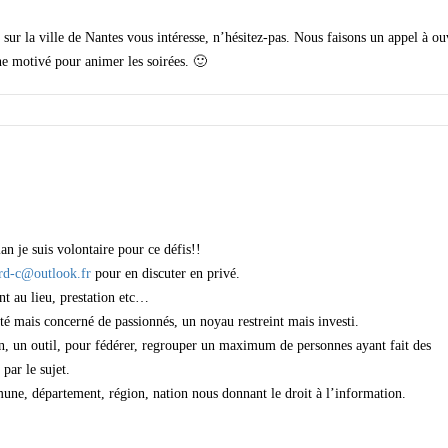
 sur la ville de Nantes vous intéresse, n’hésitez-pas. Nous faisons un appel à ou
ne motivé pour animer les soirées. 🙂
n je suis volontaire pour ce défis!!
rd-c@outlook.fr
pour en discuter en privé.
nt au lieu, prestation etc…
je souhaite mobiliser un nombre limité mais concerné de passionnés, un noyau restreint mais investi.
n, un outil, pour fédérer, regrouper un maximum de personnes ayant fait des
par le sujet.
ne, département, région, nation nous donnant le droit à l’information.