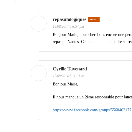
repasufologiques
auteur
18/08/2014 à 6:54 pm
Bonjour Marie, nous cherchons encore une perso
repas de Nantes. Cela demande une petite soirée
Cyrille Tavenard
17/09/2014 à 11:01 am
Bonjour Marie,
Il nous manque un 2ème responsable pour lancer 
https://www.facebook.com/groups/5568462177