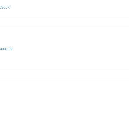
59557/
youtu.be