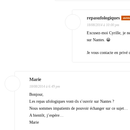
repasufologiques
auteu
18/08/2014 à 10:00 pm
Excusez-moi Cyrille, je ne
sur Nantes. 😀
Je vous contacte en privé 
Marie
18/08/2014 à 6:49 pm
Bonjour,
Les repas ufologiques vont-ils s’ouvrir sur Nantes ?
Nous sommes impatients de pouvoir échanger sur ce sujet…
A bientôt, j’espère…
Marie