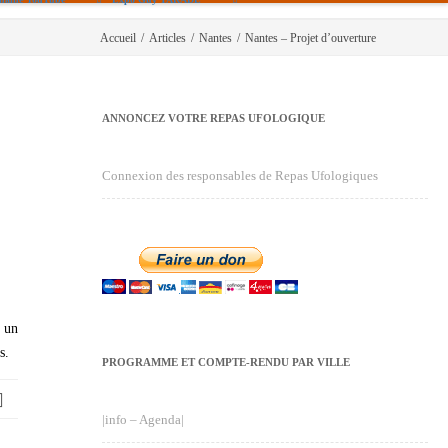
Accueil
/
Articles
/
Nantes
/
Nantes – Projet d’ouverture
ANNONCEZ VOTRE REPAS UFOLOGIQUE
Connexion des responsables de Repas Ufologiques
r un
s.
PROGRAMME ET COMPTE-RENDU PAR VILLE
|info – Agenda|