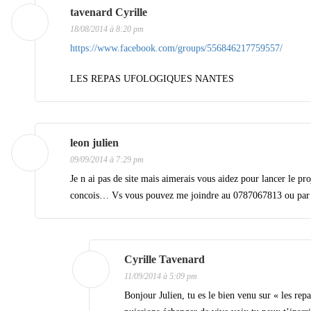
tavenard Cyrille
18/08/2014 à 8:20 pm
https://www.facebook.com/groups/556846217759557/
LES REPAS UFOLOGIQUES NANTES
leon julien
09/09/2014 à 7:29 pm
Je n ai pas de site mais aimerais vous aidez pour lancer le pr
concois… Vs vous pouvez me joindre au 0787067813 ou par m
Cyrille Tavenard
11/09/2014 à 5:09 pm
Bonjour Julien, tu es le bien venu sur « les re