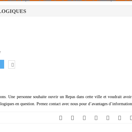
FOLOGIQUES
Politique De Cookies (UE)
|info – Agenda|
|Article De Presse|
[Archives]
Non Assigné
7
ons. Une personne souhaite ouvrir un Repas dans cette ville et voudrait avoi
ologiques en question. Prenez contact avec nous pour d’avantages d’information