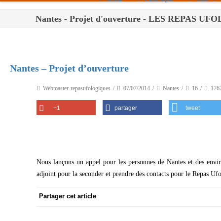
Nantes - Projet d'ouverture - LES REPAS U
Paris
Toulouse
Bordeaux
Nantes – Projet d’ouverture
Montpellier
Webmaster-repasufologiques
07/07/2014
Nantes
16
176
Nantes
+1
partager
tweet
Tours
Orléans
Carpentras
Nous lançons un appel pour les personnes de Nantes et des envir
Strasbourg
adjoint pour la seconder et prendre des contacts pour le Repas Uf
Partager cet article