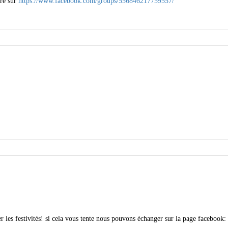
ire sur
https://www.facebook.com/groups/556846217759557/
les festivités! si cela vous tente nous pouvons échanger sur la page facebook: