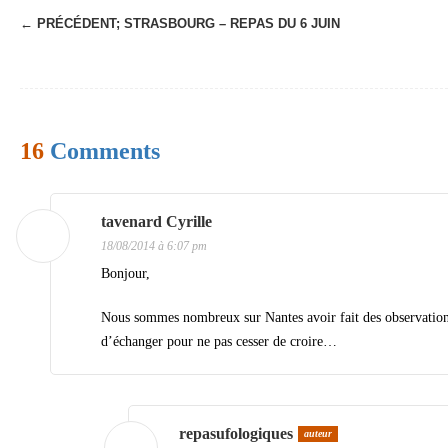
← PRÉCÉDENT;
STRASBOURG – REPAS DU 6 JUIN
N
a
v
i
16
Comments
g
a
t
tavenard Cyrille
18/08/2014 à 6:07 pm
i
Bonjour,
o
n
Nous sommes nombreux sur Nantes avoir fait des observations,
d’échanger pour ne pas cesser de croire…
d
e
s
repasufologiques
auteur
a