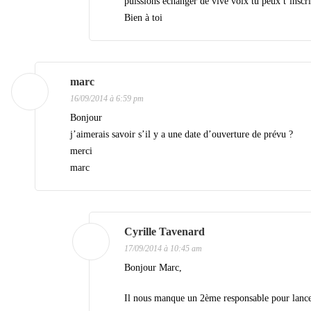
puissions échanger de vive voix tu peux t’inscr
Bien à toi
marc
16/09/2014 à 6:59 pm
Bonjour
j’aimerais savoir s’il y a une date d’ouverture de prévu ?
merci
marc
Cyrille Tavenard
17/09/2014 à 10:45 am
Bonjour Marc,
Il nous manque un 2ème responsable pour lancer 