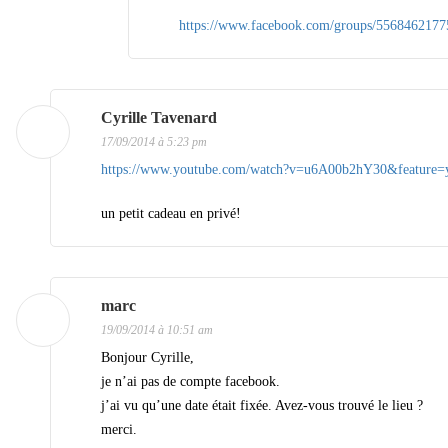
https://www.facebook.com/groups/5568462177
Cyrille Tavenard
17/09/2014 à 5:23 pm
https://www.youtube.com/watch?v=u6A00b2hY30&feature=
un petit cadeau en privé!
marc
19/09/2014 à 10:51 am
Bonjour Cyrille,
je n’ai pas de compte facebook.
j’ai vu qu’une date était fixée. Avez-vous trouvé le lieu ?
merci.