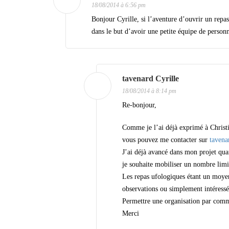
18/08/2014 à 6:56 pm
r
Bonjour Cyrille, si l’aventure d’ouvrir un repas
t
dans le but d’avoir une petite équipe de person
i
c
l
tavenard Cyrille
18/08/2014 à 8:14 pm
e
Re-bonjour,
s
Comme je l’ai déjà exprimé à Christia
vous pouvez me contacter sur
tavena
J’ai déjà avancé dans mon projet qua
Les repas ufologiques étant un moye
observations ou simplement intéressé 
Permettre une organisation par commu
Merci