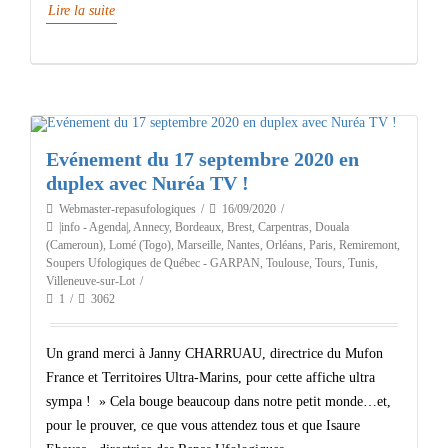
Lire la suite
Evénement du 17 septembre 2020 en
duplex avec Nuréa TV !
Webmaster-repasufologiques
16/09/2020
|info - Agenda|
,
Annecy
,
Bordeaux
,
Brest
,
Carpentras
,
Douala
(Cameroun)
,
Lomé (Togo)
,
Marseille
,
Nantes
,
Orléans
,
Paris
,
Remiremont
,
Soupers Ufologiques de Québec - GARPAN
,
Toulouse
,
Tours
,
Tunis
,
Villeneuve-sur-Lot
1
3062
Un grand merci à Janny CHARRUAU, directrice du Mufon
France et Territoires Ultra-Marins, pour cette affiche ultra
sympa ! » Cela bouge beaucoup dans notre petit monde…et,
pour le prouver, ce que vous attendez tous et que Isaure