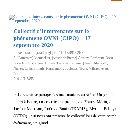
Collectif d’intervenants sur le
phénomène OVNI (CIPO) – 17
septembre 2020
Webmaster-repasufologiques
18/09/2020
[Partenaire] Montpellier
,
|Article de Presse|
,
Annecy
,
Bordeaux
,
Brest
,
Bruxelles
,
Carpentras
,
Douala (Cameroun)
,
Lomé (Togo)
,
Marseille
,
Nantes
,
Orléans
,
Paris
,
Remiremont
,
Toulouse
,
Tours
,
Villeneuve-sur-
Lot
0
5455
» Le savoir se partage, les informations aussi ! « Un grand
merci à Isaure, co-créatrice du projet avec Franck Morin, à
Jocelyn Morrison, Ludovic Bonin (IKARIS), Myriam Belmyr
(CERO) , qui nous ont présenté le collectif lors de cette soirée
événement, un grand