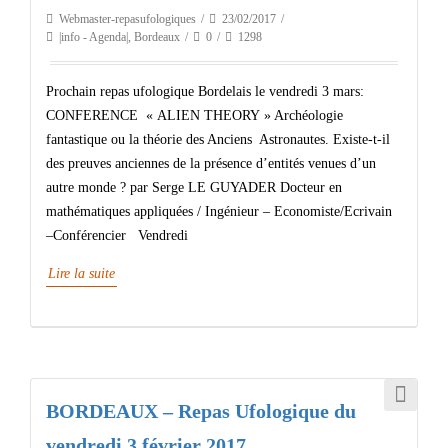
Webmaster-repasufologiques
23/02/2017
|info - Agenda|
,
Bordeaux
0
1298
Prochain repas ufologique Bordelais le vendredi 3 mars:
CONFERENCE « ALIEN THEORY » Archéologie
fantastique ou la théorie des Anciens Astronautes. Existe-t-il
des preuves anciennes de la présence d’entités venues d’un
autre monde ? par Serge LE GUYADER Docteur en
mathématiques appliquées / Ingénieur – Economiste/Ecrivain
–Conférencier Vendredi
Lire la suite
BORDEAUX – Repas Ufologique du
vendredi 3 février 2017