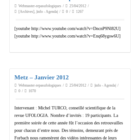
Webmaster-repasufologiques
25/04/2012
[Archives]
,
|info - Agenda|
0
1267
[youtube http://www.youtube.com/watch?v=DncnP9Nl82U]
[youtube http://www.youtube.com/watch?v=Enq68ygsw6U]
Metz – Janvier 2012
Webmaster-repasufologiques
25/04/2012
|info - Agenda|
0
1070
Intervenant : Michel TURCO, conseillé scientifique de la
revue UFOLOGIA. Nombre d’invités : 19 participants. La
première soirée de cette année fût l’occasion des retrouvailles
pour chacun d’entre nous. Des témoins, demeurant près de
Forbach nous ramenèrent des vidéos intéressantes de leurs