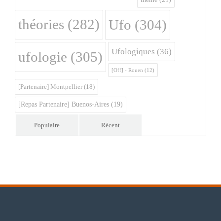
théories
(282)
Ufo
(304)
Ufologiques
(36)
ufologie
(305)
[Off] - Rouen
(12)
[Partenaire] Montpellier
(18)
[Repas Partenaire] Buenos-Aires
(19)
Populaire
Récent