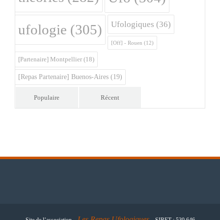
Ufologiques
(36)
ufologie
(305)
[Off] - Rouen
(12)
[Partenaire] Montpellier
(18)
[Repas Partenaire] Buenos-Aires
(19)
Populaire
Récent
Les
Repas Ufologiques