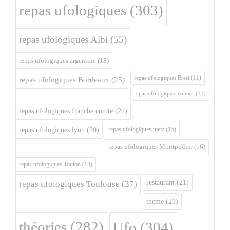
repas ufologiques
(303)
repas ufologiques Albi
(55)
repas ufologiques argentine
(18)
repas ufologiques Brest
(11)
repas ufologiques Bordeaux
(25)
repas ufologiques colmar
(11)
repas ufologiques franche comte
(21)
repas ufologiques metz
(15)
repas ufologiques lyon
(20)
repas ufologiques Montpellier
(16)
repas ufologiques Toulon
(13)
restaurant
(21)
repas ufologiques Toulouse
(37)
théme
(21)
théories
(282)
Ufo
(304)