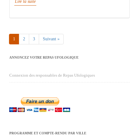
Lire la suite
1
2
3
Suivant »
Page
Page
Page
ANNONCEZ VOTRE REPAS UFOLOGIQUE
Connexion des responsables de Repas Ufologiques
PROGRAMME ET COMPTE-RENDU PAR VILLE