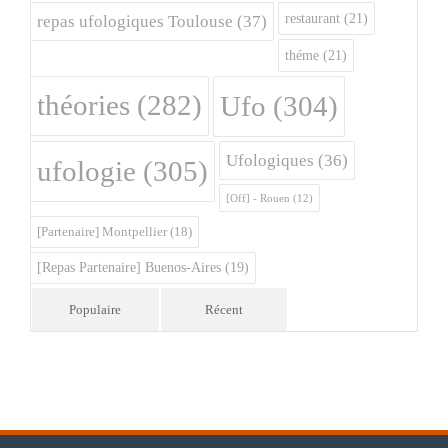
restaurant
(21)
repas ufologiques Toulouse
(37)
théme
(21)
théories
(282)
Ufo
(304)
Ufologiques
(36)
ufologie
(305)
[Off] - Rouen
(12)
[Partenaire] Montpellier
(18)
[Repas Partenaire] Buenos-Aires
(19)
Populaire
Récent