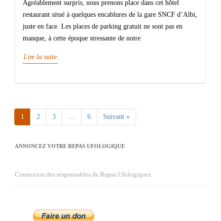
Agréablement surpris, nous prenons place dans cet hôtel
restaurant situé à quelques encablures de la gare SNCF d’Albi,
juste en face. Les places de parking gratuit ne sont pas en
manque, à cette époque stressante de notre
Lire la suite
1
2
3
…
6
Suivant »
Page
Page
Page
Page
ANNONCEZ VOTRE REPAS UFOLOGIQUE
Connexion des responsables de Repas Ufologiques