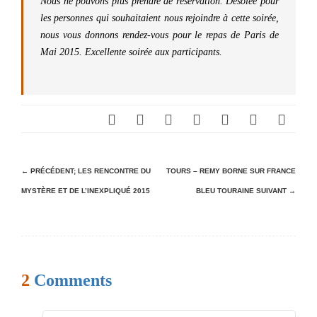
Nous ne pouvons plus prendre de réservation. Désolée pour
les personnes qui souhaitaient nous rejoindre à cette soirée,
nous vous donnons rendez-vous pour le repas de Paris de
Mai 2015. Excellente soirée aux participants.
N
← PRÉCÉDENT;
LES RENCONTRE DU
TOURS – REMY BORNE SUR FRANCE
MYSTÈRE ET DE L’INEXPLIQUÉ 2015
BLEU TOURAINE
SUIVANT →
a
v
i
g
2
Comments
a
t