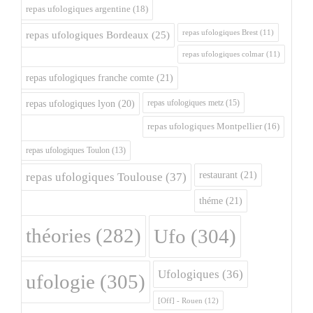
repas ufologiques argentine
(18)
repas ufologiques Brest
(11)
repas ufologiques Bordeaux
(25)
repas ufologiques colmar
(11)
repas ufologiques franche comte
(21)
repas ufologiques metz
(15)
repas ufologiques lyon
(20)
repas ufologiques Montpellier
(16)
repas ufologiques Toulon
(13)
restaurant
(21)
repas ufologiques Toulouse
(37)
théme
(21)
théories
(282)
Ufo
(304)
Ufologiques
(36)
ufologie
(305)
[Off] - Rouen
(12)