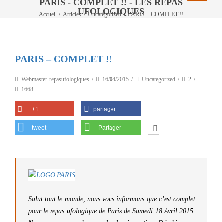
PARIS - COMPLET !! - LES REPAS
UFOLOGIQUES
Accueil
/
Articles
/
Uncategorized
/
PARIS – COMPLET !!
PARIS – COMPLET !!
Webmaster-repasufologiques
16/04/2015
Uncategorized
2
1668
+1
partager
tweet
Partager
Salut tout le monde, nous vous informons que c’est complet
pour le repas ufologique de Paris de Samedi 18 Avril 2015.