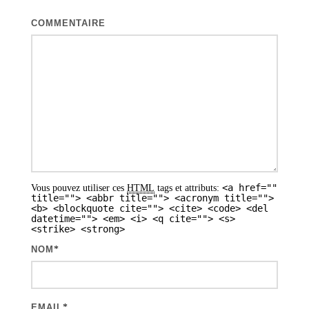
COMMENTAIRE
<a href=""
Vous pouvez utiliser ces
HTML
tags et attributs:
title=""> <abbr title=""> <acronym title="">
<b> <blockquote cite=""> <cite> <code> <del
datetime=""> <em> <i> <q cite=""> <s>
<strike> <strong>
NOM
*
EMAIL
*