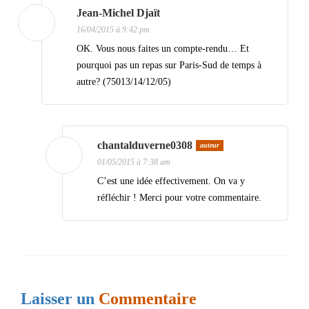
i
Jean-Michel Djaït
16/04/2015 à 9:42 pm
o
OK. Vous nous faites un compte-rendu… Et
n
pourquoi pas un repas sur Paris-Sud de temps à
d
autre? (75013/14/12/05)
e
s
a
chantalduverne0308
auteur
01/05/2015 à 7:38 am
r
C’est une idée effectivement. On va y
t
réfléchir ! Merci pour votre commentaire.
i
c
l
e
Laisser un
Commentaire
s