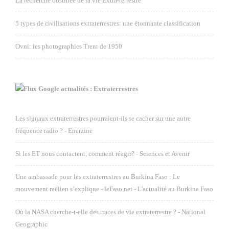
La recherche obstinée de la vie Extra-terrestre
5 types de civilisations extraterrestres: une étonnante classification
Ovni: les photographies Trent de 1950
Google actualités : Extraterrestres
Les signaux extraterrestres pourraient-ils se cacher sur une autre
fréquence radio ? - Enerzine
Si les ET nous contactent, comment réagir? - Sciences et Avenir
Une ambassade pour les extraterrestres au Burkina Faso : Le
mouvement raëlien s’explique - leFaso.net - L'actualité au Burkina Faso
Où la NASA cherche-t-elle des traces de vie extraterrestre ? - National
Geographic