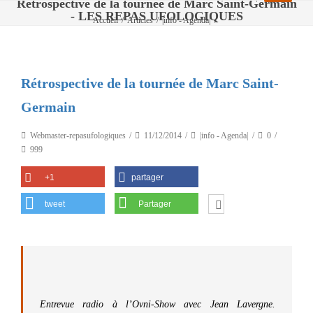
Rétrospective de la tournée de Marc Saint-Germain
- LES REPAS UFOLOGIQUES
Accueil
/
Articles
/
|info - Agenda|
/
Rétrospective de la tournée de Marc Saint-Germain
Rétrospective de la tournée de Marc Saint-
Germain
Webmaster-repasufologiques
11/12/2014
|info - Agenda|
0
999
+1
partager
tweet
Partager
Entrevue radio à l’Ovni-Show avec Jean Lavergne.