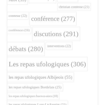
christian comtesse
(21)
comtesse
(22)
conférence
(277)
conférences
(16)
discutions
(291)
interventions
(22)
débats
(280)
Les repas ufologiques
(306)
les repas ufologiques Albijeois
(55)
les repas ufologiques Bordelais
(25)
les repas ufologiques buenos-aires
(18)
les repas ufologiques Lons-Le-Saunier
(21)