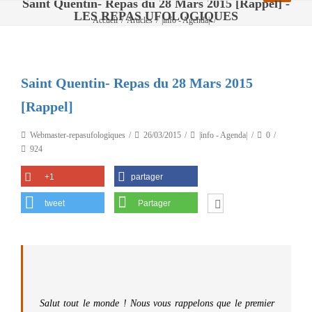
Saint Quentin- Repas du 28 Mars 2015 [Rappel] -
LES REPAS UFOLOGIQUES
Accueil
/
Articles
/
|info - Agenda|
/
Saint Quentin- Repas du 28 Mars 2015 [Rappel]
Saint Quentin- Repas du 28 Mars 2015
[Rappel]
Webmaster-repasufologiques
26/03/2015
|info - Agenda|
0
924
+1
partager
tweet
Partager
Salut tout le monde ! Nous vous rappelons que le premier