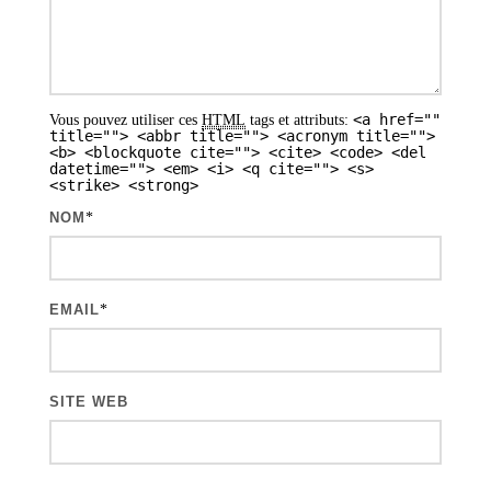
e
s
a
<a href=""
Vous pouvez utiliser ces
HTML
tags et attributs:
r
title=""> <abbr title=""> <acronym title="">
<b> <blockquote cite=""> <cite> <code> <del
t
datetime=""> <em> <i> <q cite=""> <s>
<strike> <strong>
i
NOM
*
c
l
e
EMAIL
*
s
SITE WEB