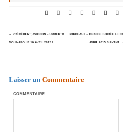
N
← PRÉCÉDENT;
AVIGNON – UMBERTO
BORDEAUX – GRANDE SOIRÉE LE 03
MOLINARO LE 10 AVRIL 2015 !
AVRIL 2015
SUIVANT →
a
v
i
g
Laisser un
Commentaire
a
t
COMMENTAIRE
i
o
n
d