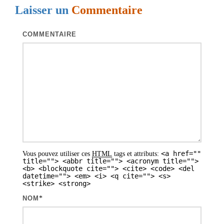
Laisser un
Commentaire
a
t
COMMENTAIRE
i
o
n
d
e
s
a
<a href=""
Vous pouvez utiliser ces
HTML
tags et attributs:
r
title=""> <abbr title=""> <acronym title="">
<b> <blockquote cite=""> <cite> <code> <del
t
datetime=""> <em> <i> <q cite=""> <s>
<strike> <strong>
i
NOM
*
c
l