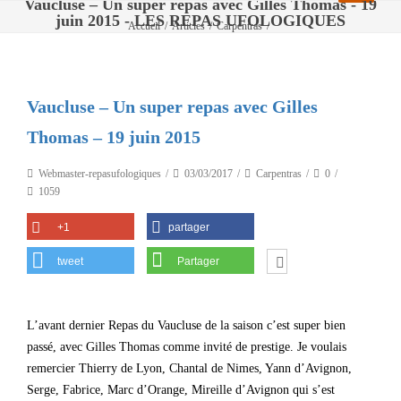
Vaucluse – Un super repas avec Gilles Thomas - 19
juin 2015 - LES REPAS UFOLOGIQUES
Accueil
/
Articles
/
Carpentras
/
Vaucluse – Un super repas avec Gilles Thomas – 19 juin 2015
Vaucluse – Un super repas avec Gilles
Thomas – 19 juin 2015
Webmaster-repasufologiques
03/03/2017
Carpentras
0
1059
+1
partager
tweet
Partager
L’avant dernier Repas du Vaucluse de la saison c’est super bien
passé, avec Gilles Thomas comme invité de prestige. Je voulais
remercier Thierry de Lyon, Chantal de Nimes, Yann d’Avignon,
Serge, Fabrice, Marc d’Orange, Mireille d’Avignon qui s’est