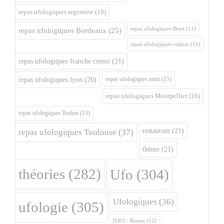
repas ufologiques argentine
(18)
repas ufologiques Brest
(11)
repas ufologiques Bordeaux
(25)
repas ufologiques colmar
(11)
repas ufologiques franche comte
(21)
repas ufologiques metz
(15)
repas ufologiques lyon
(20)
repas ufologiques Montpellier
(16)
repas ufologiques Toulon
(13)
restaurant
(21)
repas ufologiques Toulouse
(37)
théme
(21)
théories
(282)
Ufo
(304)
Ufologiques
(36)
ufologie
(305)
[Off] - Rouen
(12)