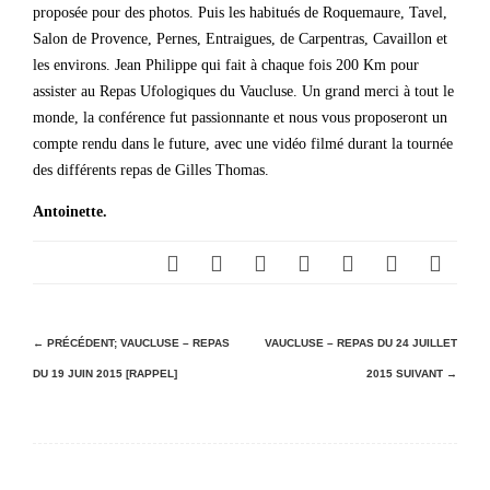
proposée pour des photos. Puis les habitués de Roquemaure, Tavel,
Salon de Provence, Pernes, Entraigues, de Carpentras, Cavaillon et
les environs. Jean Philippe qui fait à chaque fois 200 Km pour
assister au Repas Ufologiques du Vaucluse. Un grand merci à tout le
monde, la conférence fut passionnante et nous vous proposeront un
compte rendu dans le future, avec une vidéo filmé durant la tournée
des différents repas de Gilles Thomas.
Antoinette.
N
← PRÉCÉDENT;
VAUCLUSE – REPAS
VAUCLUSE – REPAS DU 24 JUILLET
DU 19 JUIN 2015 [RAPPEL]
2015
SUIVANT →
a
v
i
g