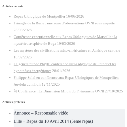
Articles récents
Repas Ufologique de Montpellier
16/06/2026
Triangle de la Burle : une zone d’observations OVNI sous enquête
28/03/2026
Conférence exceptionnelle aux Repas Ufologiques de Marseille : la
mystérieuse sphère de Buga
19/03/2026
Les mystères des civilisations méso-américaines en Amérique centrale
10/02/2026
Le générateur de Phryll: conférence sur la physique de l’éther et les
hypothèses énergétiques
28/01/2026
Philippe Solal en conférence aux Repas Ufologiques de Montpellier:
Au-delà du miroir
12/11/2025
🚀 Conférence : La Dimension Miroir du Phénomène OVNI
27/10/2025
Articles préférés
Annonce – Responsable vidéo
Lille – Repas du 10 Avril 2014 (5eme repas)