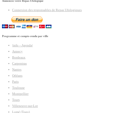
Annoncez votre Repas Ufologique
Connexion des responsables de Repas Ufologiques
Programme et compte-rendu par ville
|info – Agenda|
Annecy
Bordeaux
Carpentras
Nantes
Orléans
Paris
Toulouse
Montpellier
Tours
Villeneuve-sur-Lot
Lomé (Togo)