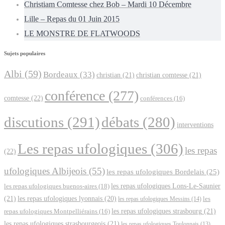
Christiam Comtesse chez Bob – Mardi 10 Décembre
Lille – Repas du 01 Juin 2015
LE MONSTRE DE FLATWOODS
Sujets populaires
Albi
(59)
Bordeaux
(33)
christian
(21)
christian comtesse
(21)
conférence
(277)
comtesse
(22)
conférences
(16)
discutions
(291)
débats
(280)
interventions
Les repas ufologiques
(306)
les repas
(22)
ufologiques Albijeois
(55)
les repas ufologiques Bordelais
(25)
les repas ufologiques Lons-Le-Saunier
les repas ufologiques buenos-aires
(18)
(21)
les repas ufologiques lyonnais
(20)
les repas ufologiques Messins
(14)
les
les repas ufologiques strasbourg
(21)
repas ufologiques Montpelliérains
(16)
les repas ufologiques strasbourgeois
(21)
les repas ufologiques Toulonnais
(13)