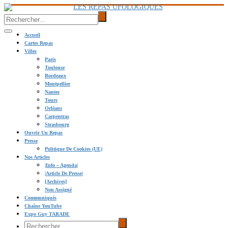
Accueil
Cartes Repas
Villes
Paris
Toulouse
Bordeaux
Montpellier
Nantes
Tours
Orléans
Carpentras
Strasbourg
Ouvrir Un Repas
Presse
Politique De Cookies (UE)
Nos Articles
|info – Agenda|
|Article De Presse|
[Archives]
Non Assigné
Communiqués
Chaîne YouTube
Expo Guy TARADE