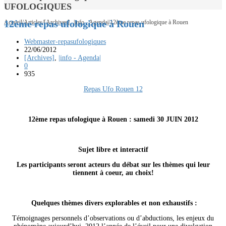
UFOLOGIQUES
12ème repas ufologique à Rouen
,
Accueil
/
Articles
/
[Archives]
|info - Agenda|
/
12ème repas ufologique à Rouen
Webmaster-repasufologiques
22/06/2012
[Archives]
,
|info - Agenda|
0
935
Repas Ufo Rouen 12
12ème repas ufologique à Rouen : samedi 30 JUIN 2012
Sujet libre et interactif
Les participants seront acteurs du débat sur les thèmes qui leur
tiennent à coeur, au choix!
Quelques thèmes divers explorables et non exhaustifs :
Témoignages personnels d’observations ou d’abductions, les enjeux du