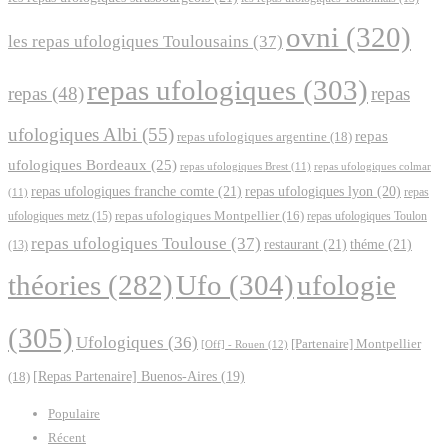
ovni
(320)
les repas ufologiques Toulousains
(37)
repas ufologiques
(303)
repas
(48)
repas
ufologiques Albi
(55)
repas
repas ufologiques argentine
(18)
ufologiques Bordeaux
(25)
repas ufologiques Brest
(11)
repas ufologiques colmar
repas ufologiques franche comte
(21)
repas ufologiques lyon
(20)
repas
(11)
ufologiques metz
(15)
repas ufologiques Montpellier
(16)
repas ufologiques Toulon
repas ufologiques Toulouse
(37)
restaurant
(21)
théme
(21)
(13)
Ufo
(304)
ufologie
théories
(282)
(305)
Ufologiques
(36)
[Partenaire] Montpellier
[Off] - Rouen
(12)
(18)
[Repas Partenaire] Buenos-Aires
(19)
Populaire
Récent