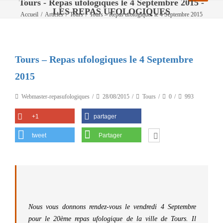
Tours - Repas ufologiques le 4 Septembre 2015 -
LES REPAS UFOLOGIQUES
Accueil
/
Articles
/
Tours
/
Tours – Repas ufologiques le 4 Septembre 2015
Tours – Repas ufologiques le 4 Septembre
2015
Webmaster-repasufologiques
28/08/2015
Tours
0
993
+1
partager
tweet
Partager
Nous vous donnons rendez-vous le vendredi 4 Septembre
pour le 20ème repas ufologique de la ville de Tours. Il