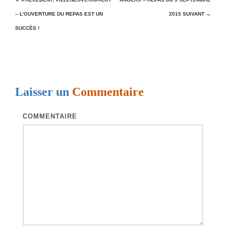
N
– L’OUVERTURE DU REPAS EST UN
2015
SUIVANT →
a
SUCCÈS !
v
i
g
a
Laisser un
Commentaire
t
i
COMMENTAIRE
o
n
d
e
s
a