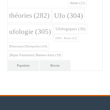
théme
(21)
théories
(282)
Ufo
(304)
Ufologiques
(36)
ufologie
(305)
[Off] - Rouen
(12)
[Partenaire] Montpellier
(18)
[Repas Partenaire] Buenos-Aires
(19)
Populaire
Récent