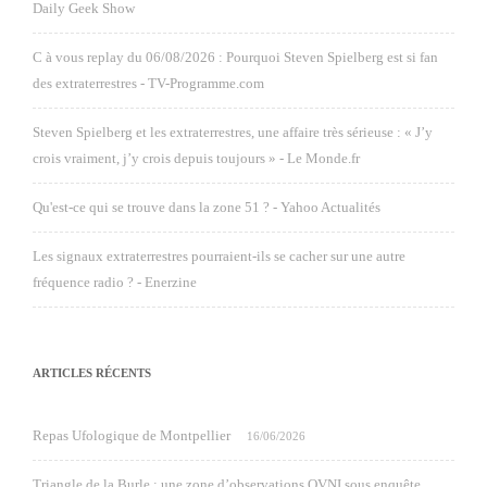
Daily Geek Show
C à vous replay du 06/08/2026 : Pourquoi Steven Spielberg est si fan
des extraterrestres - TV-Programme.com
Steven Spielberg et les extraterrestres, une affaire très sérieuse : « J’y
crois vraiment, j’y crois depuis toujours » - Le Monde.fr
Qu'est-ce qui se trouve dans la zone 51 ? - Yahoo Actualités
Les signaux extraterrestres pourraient-ils se cacher sur une autre
fréquence radio ? - Enerzine
ARTICLES RÉCENTS
Repas Ufologique de Montpellier
16/06/2026
Triangle de la Burle : une zone d’observations OVNI sous enquête