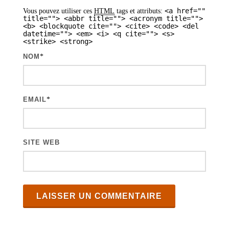
r
<a href=""
Vous pouvez utiliser ces
HTML
tags et attributs:
t
title=""> <abbr title=""> <acronym title="">
<b> <blockquote cite=""> <cite> <code> <del
i
datetime=""> <em> <i> <q cite=""> <s>
<strike> <strong>
c
NOM
*
l
e
s
EMAIL
*
SITE WEB