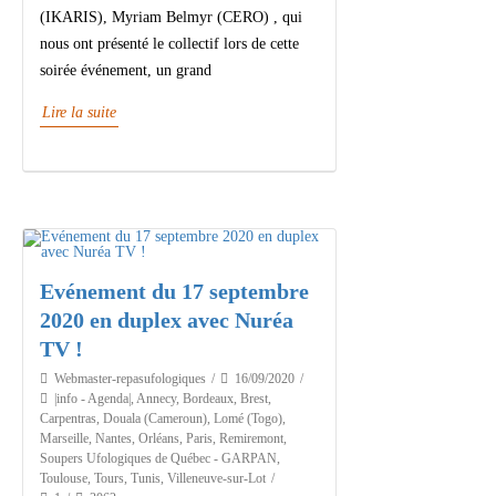
(IKARIS), Myriam Belmyr (CERO) , qui
nous ont présenté le collectif lors de cette
soirée événement, un grand
Lire la suite
Evénement du 17 septembre
2020 en duplex avec Nuréa
TV !
Webmaster-repasufologiques
16/09/2020
|info - Agenda|
,
Annecy
,
Bordeaux
,
Brest
,
Carpentras
,
Douala (Cameroun)
,
Lomé (Togo)
,
Marseille
,
Nantes
,
Orléans
,
Paris
,
Remiremont
,
Soupers Ufologiques de Québec - GARPAN
,
Toulouse
,
Tours
,
Tunis
,
Villeneuve-sur-Lot