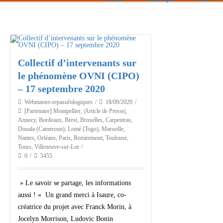
Paris
Toulouse
Bordeaux
Collectif d’intervenants sur
le phénomène OVNI (CIPO)
Montpellier
– 17 septembre 2020
Nantes
Webmaster-repasufologiques
18/09/2020
[Partenaire] Montpellier
,
|Article de Presse|
,
Tours
Annecy
,
Bordeaux
,
Brest
,
Bruxelles
,
Carpentras
,
Douala (Cameroun)
,
Lomé (Togo)
,
Marseille
,
Orléans
Nantes
,
Orléans
,
Paris
,
Remiremont
,
Toulouse
,
Tours
,
Villeneuve-sur-Lot
Carpentras
0
5455
Strasbourg
» Le savoir se partage, les informations
aussi ! « Un grand merci à Isaure, co-
créatrice du projet avec Franck Morin, à
Jocelyn Morrison, Ludovic Bonin