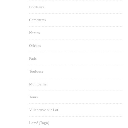
Bordeaux
Carpentras
Nantes
Orléans
Paris
Toulouse
Montpellier
Tours
Villeneuve-sur-Lot
Lomé (Togo)