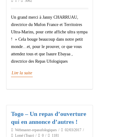
1
3062
Un grand merci à Janny CHARRUAU,
directrice du Mufon France et Territoires
Ultra-Marins, pour cette affiche ultra sympa
! » Cela bouge beaucoup dans notre petit
monde…et, pour le prouver, ce que vous
attendez tous et que Isaure Ebayaa ,
directrice des Repas Ufologiques
Lire la suite
Togo – Un repas d’ouverture
qui en annonce d’autres !
Webmaster-repasufologiques
02/03/2017
Lomé (Togo)
0
1181