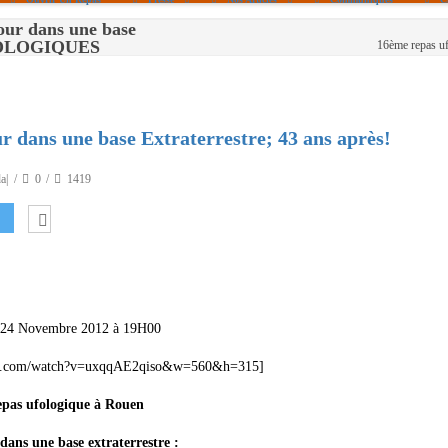
our dans une base
Politique De Cookies (UE)
|info – Agenda|
 UFOLOGIQUES
16ème repas uf
|Article De Presse|
[Archives]
r dans une base Extraterrestre; 43 ans après!
Non Assigné
a|
0
1419
24 Novembre 2012 à 19H00
be.com/watch?v=uxqqAE2qiso&w=560&h=315]
epas ufologique à Rouen
dans une base extraterrestre :