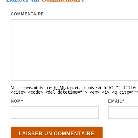
t
i
COMMENTAIRE
o
n
d
e
s
a
r
<a href="" title=
Vous pouvez utiliser ces
HTML
tags et attributs:
t
<cite> <code> <del datetime=""> <em> <i> <q cite=""
i
NOM
*
EMAIL
*
c
l
e