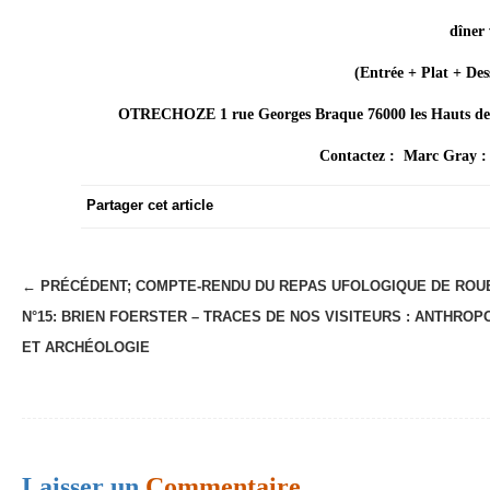
dîner
(Entrée + Plat + Des
OTRECHOZE 1 rue Georges Braque 76000 les Hauts de R
Contactez : Marc Gray :
Partager cet article
← PRÉCÉDENT;
COMPTE-RENDU DU REPAS UFOLOGIQUE DE ROU
N
N°15: BRIEN FOERSTER – TRACES DE NOS VISITEURS : ANTHROP
a
ET ARCHÉOLOGIE
v
i
g
a
Laisser un
Commentaire