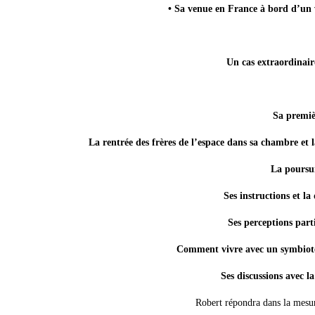
• Sa venue en France à bord d’un 
Un cas extraordinai
Sa premiè
La rentrée des frères de l’espace dans sa chambre et 
La poursui
Ses instructions et l
Ses perceptions parti
Comment vivre avec un symbiote 
Ses discussions avec la
Robert répondra dans la mesure