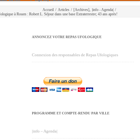
,
Accueil
/
Articles
/
[Archives]
|info - Agenda|
/
ologique à Rouen : Robert L. Séjour dans une base Extraterrestre; 43 ans après!
ANNONCEZ VOTRE REPAS UFOLOGIQUE
Connexion des responsables de Repas Ufologiques
PROGRAMME ET COMPTE-RENDU PAR VILLE
|info – Agenda|