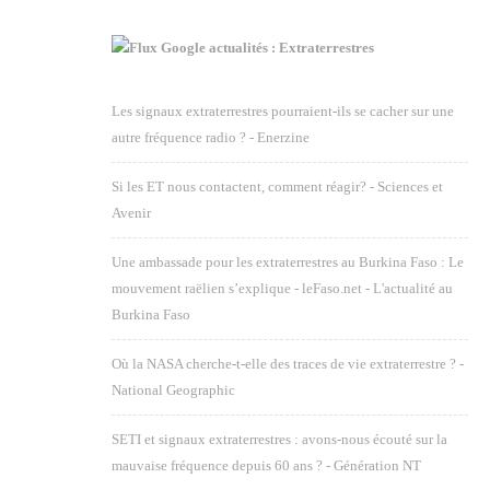
Google actualités : Extraterrestres
Les signaux extraterrestres pourraient-ils se cacher sur une
autre fréquence radio ? - Enerzine
Si les ET nous contactent, comment réagir? - Sciences et
Avenir
Une ambassade pour les extraterrestres au Burkina Faso : Le
mouvement raëlien s’explique - leFaso.net - L'actualité au
Burkina Faso
Où la NASA cherche-t-elle des traces de vie extraterrestre ? -
National Geographic
SETI et signaux extraterrestres : avons-nous écouté sur la
mauvaise fréquence depuis 60 ans ? - Génération NT