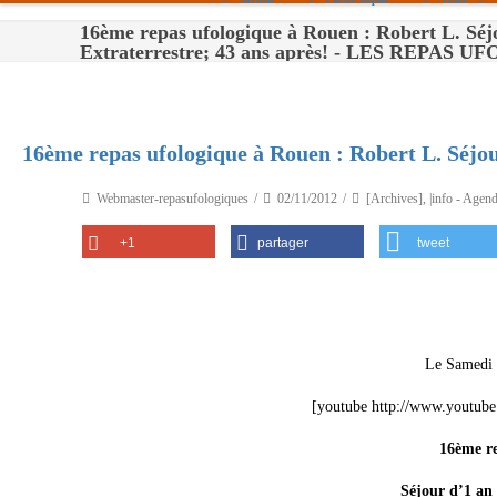
16ème repas ufologique à Rouen : Robert L. Séj
Paris
Extraterrestre; 43 ans après! - LES REPAS
Toulouse
Bordeaux
16ème repas ufologique à Rouen : Robert L. Séjou
Montpellier
Webmaster-repasufologiques
02/11/2012
[Archives]
,
|info - Agend
Nantes
+1
partager
tweet
Tours
Orléans
Carpentras
Le Samedi 
Strasbourg
[youtube http://www.youtu
16ème r
Séjour d’1 an 