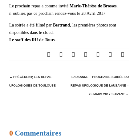
Le prochain repas a comme invité
Marie-Thérèse de Brosses
,
n’oubliez pas ce prochain rendez-vous le 28 Avril 2017.
La soirée a été filmé par
Bertrand
, les premières photos sont
disponibles dans le cloud.
Le staff des RU de Tours
.
N
← PRÉCÉDENT;
LES REPAS
LAUSANNE – PROCHAINE SOIRÉE DU
UFOLOGIQUES DE TOULOUSE
REPAS UFOLOGIQUE DE LAUSANNE –
a
25 MARS 2017
SUIVANT →
v
i
g
a
0
Commentaires
t