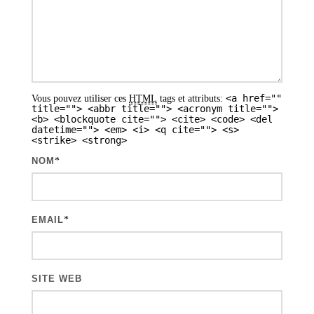
<a href=""
Vous pouvez utiliser ces
HTML
tags et attributs:
title=""> <abbr title=""> <acronym title="">
<b> <blockquote cite=""> <cite> <code> <del
datetime=""> <em> <i> <q cite=""> <s>
<strike> <strong>
NOM
*
EMAIL
*
SITE WEB