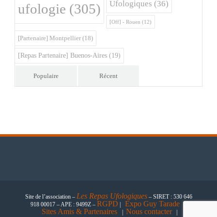
Ufologiques
(36)
ufologie
(305)
[Off] - Rouen
(12)
[Partenaire] Montpellier
(18)
[Repas Partenaire] Buenos-Aires
(19)
Populaire
Récent
Les
Repas Ufologiques
Site de l’association –
– SIRET : 530 646
RGPD
Expo Guy Tarade
918 00017 – APE : 9499Z –
|
|
Sites Amis & Partenaires
Nous contacter
|
|