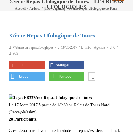
37ème Repas Ufologique de Tours. - LES REPAS
UFOLOGIQUES
Accueil
/
Articles
/
|info - Agenda|
/
37ème Repas Ufologique de Tours.
37ème Repas Ufologique de Tours.
Webmaster-repasufologiques
18/03/2017
|info - Agenda|
0
989
+1
partager
tweet
Partager
37ème Repas Ufologique de Tours
.
Le 17 Mars 2017 à partir de 18h30 au Relais de Tours Nord
(Parcay-Mesley)
28 Participants.
C’est désormais devenu une habitude, le repas s’est déroulé dans la