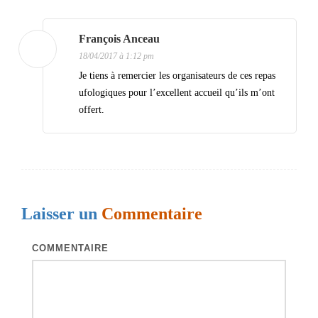
i
François Anceau
o
18/04/2017 à 1:12 pm
n
Je tiens à remercier les organisateurs de ces repas
d
ufologiques pour l’excellent accueil qu’ils m’ont
e
offert.
s
a
r
t
Laisser un
Commentaire
i
c
COMMENTAIRE
l
e
s