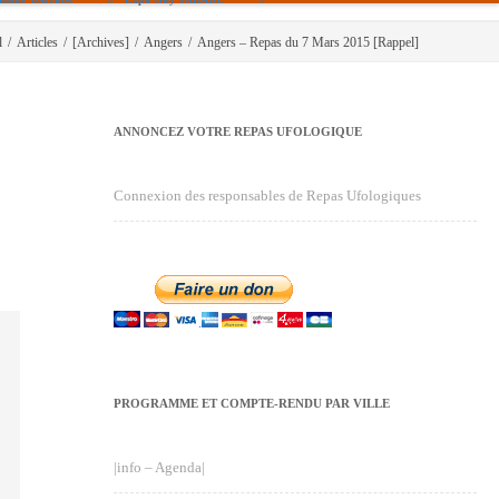
l
/
Articles
/
[Archives]
/
Angers
/
Angers – Repas du 7 Mars 2015 [Rappel]
ANNONCEZ VOTRE REPAS UFOLOGIQUE
Connexion des responsables de Repas Ufologiques
PROGRAMME ET COMPTE-RENDU PAR VILLE
|info – Agenda|