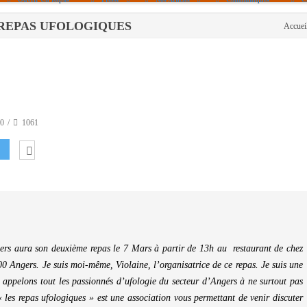
LES REPAS UFOLOGIQUES
Accuei
Politique De Cookies (UE)
|info – Agenda|
|Article De Presse|
[Archives]
Non Assigné
0
1061
gers aura son deuxième repas le 7 Mars à partir de 13h au restaurant de chez
0 Angers. Je suis moi-même, Violaine, l’organisatrice de ce repas. Je suis une
 appelons tout les passionnés d’ufologie du secteur d’Angers à ne surtout pas
« les repas ufologiques » est une association vous permettant de venir discuter