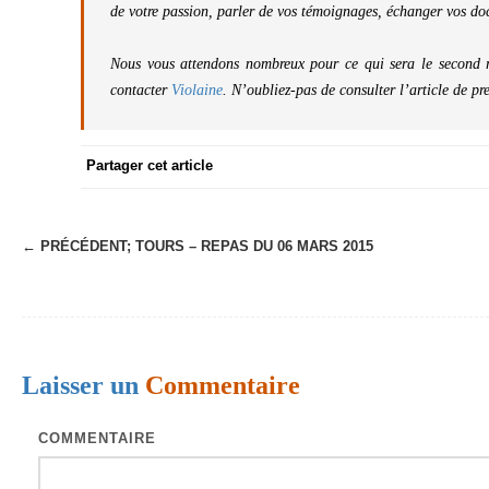
de votre passion, parler de vos témoignages, échanger vos doc
Nous vous attendons nombreux pour ce qui sera le second rep
contacter
Violaine
. N’oubliez-pas de consulter l’article de p
Partager cet article
← PRÉCÉDENT;
TOURS – REPAS DU 06 MARS 2015
N
a
v
i
Laisser un
Commentaire
g
a
COMMENTAIRE
t