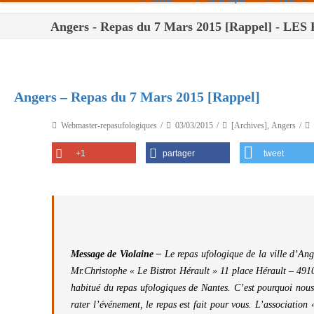
Angers - Repas du 7 Mars 2015 [Rappel] - 
Paris
Toulouse
Bordeaux
Angers – Repas du 7 Mars 2015 [Rappel]
Montpellier
Webmaster-repasufologiques
03/03/2015
[Archives]
,
Angers
Nantes
+1
partager
tweet
Tours
Orléans
Carpentras
Strasbourg
Message de Violaine –
Le repas ufologique de la ville d’An
Mr.Christophe « Le Bistrot Hérault » 11 place Hérault – 4910
habitué du repas ufologiques de Nantes. C’est pourquoi nous
rater l’événement, le repas est fait pour vous. L’association 