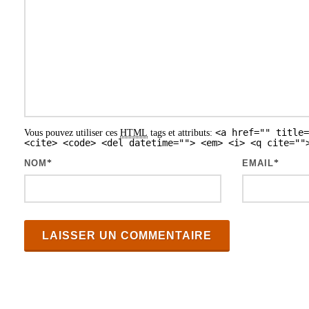
i
o
n
d
e
s
<a href="" title=
Vous pouvez utiliser ces
HTML
tags et attributs:
a
<cite> <code> <del datetime=""> <em> <i> <q cite=""
r
NOM
*
EMAIL
*
t
i
c
l
e
s