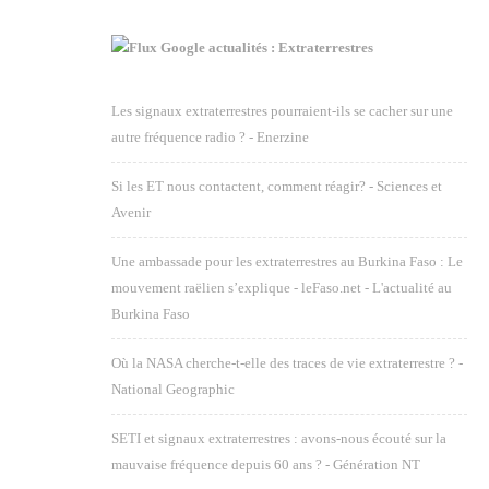
Google actualités : Extraterrestres
Les signaux extraterrestres pourraient-ils se cacher sur une
autre fréquence radio ? - Enerzine
Si les ET nous contactent, comment réagir? - Sciences et
Avenir
Une ambassade pour les extraterrestres au Burkina Faso : Le
mouvement raëlien s’explique - leFaso.net - L'actualité au
Burkina Faso
Où la NASA cherche-t-elle des traces de vie extraterrestre ? -
National Geographic
SETI et signaux extraterrestres : avons-nous écouté sur la
mauvaise fréquence depuis 60 ans ? - Génération NT