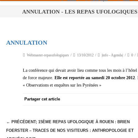
ANNULATION - LES REPAS UFOLOGIQUES
Paris
Toulouse
Bordeaux
ANNULATION
Montpellier
Webmaster-repasufologiques
13/10/2012
|info - Agenda|
0
Nantes
La conférence qui devait avoir lieu comme tous les mois à l’hôte
Tours
de force majeure.
Elle est reportée au samedi
20 octobre 2012
.
Orléans
« Observations et enquêtes sur les Pyrénées »
Carpentras
Partager cet article
Strasbourg
← PRÉCÉDENT;
15ÈME REPAS UFOLOGIQUE À ROUEN : BRIEN
N
FOERSTER – TRACES DE NOS VISITEURS : ANTHROPOLOGIE ET
a