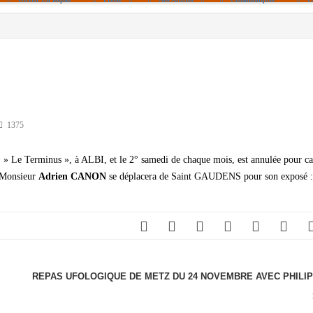
Politique De Cookies (UE)
|info – Agenda|
|Article De Presse|
[Archives]
Non Assigné
1375
l » Le Terminus », à ALBI, et le 2° samedi de chaque mois, est annulée pour ca
 Monsieur
Adrien CANON
se déplacera de Saint GAUDENS pour son exposé :
REPAS UFOLOGIQUE DE METZ DU 24 NOVEMBRE AVEC PHILI