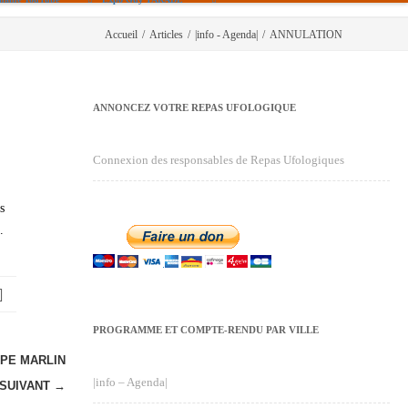
Accueil
/
Articles
/
|info - Agenda|
/
ANNULATION
ANNONCEZ VOTRE REPAS UFOLOGIQUE
Connexion des responsables de Repas Ufologiques
s
.
PROGRAMME ET COMPTE-RENDU PAR VILLE
PPE MARLIN
|info – Agenda|
SUIVANT →