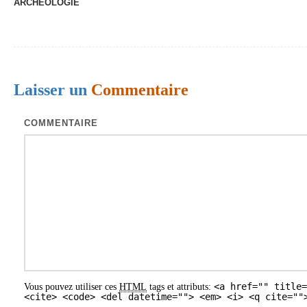
ARCHÉOLOGIE
v
i
g
a
Laisser un
Commentaire
t
i
COMMENTAIRE
o
n
d
e
s
a
r
<a href="" title=
Vous pouvez utiliser ces
HTML
tags et attributs:
t
<cite> <code> <del datetime=""> <em> <i> <q cite=""