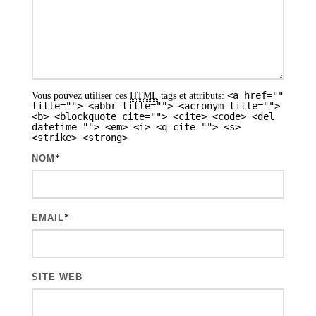
<a href=""
Vous pouvez utiliser ces
HTML
tags et attributs:
title=""> <abbr title=""> <acronym title="">
<b> <blockquote cite=""> <cite> <code> <del
datetime=""> <em> <i> <q cite=""> <s>
<strike> <strong>
NOM
*
EMAIL
*
SITE WEB