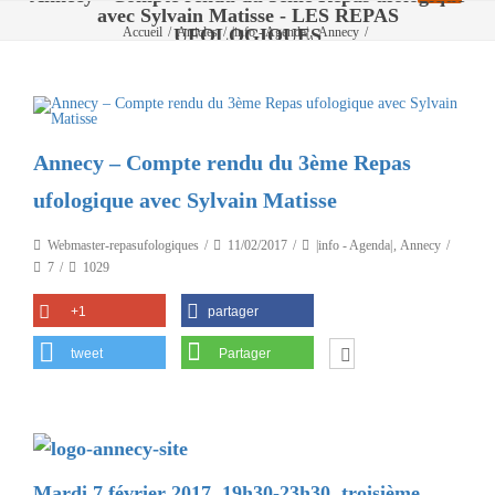
avec Sylvain Matisse - LES REPAS
,
UFOLOGIQUES
Accueil
/
Articles
/
|info - Agenda|
Annecy
/
Annecy – Compte rendu du 3ème Repas ufologique avec Sylvain Matisse
Annecy – Compte rendu du 3ème Repas
ufologique avec Sylvain Matisse
Webmaster-repasufologiques
11/02/2017
|info - Agenda|
,
Annecy
7
1029
+1
partager
tweet
Partager
Mardi 7 février 2017, 19h30-23h30, troisième