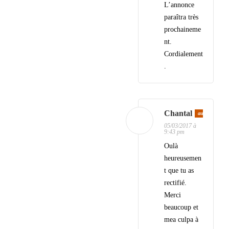
L’annonce
paraîtra très
prochaineme
nt.
Cordialement
.
Chantal
auteur
05/03/2017 à
9:43 pm
Oulà
heureusemen
t que tu as
rectifié.
Merci
beaucoup et
mea culpa à