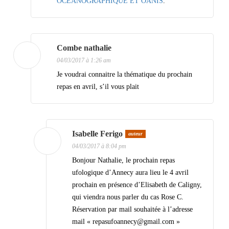
OCEANOGRAPHIQUE ET OANIS
.
e
s
a
Combe nathalie
04/03/2017 à 1:26 am
r
Je voudrai connaitre la thématique du prochain
t
repas en avril, s’il vous plait
i
c
l
Isabelle Ferigo
auteur
e
04/03/2017 à 8:04 pm
s
Bonjour Nathalie, le prochain repas
ufologique d’Annecy aura lieu le 4 avril
prochain en présence d’Elisabeth de Caligny,
qui viendra nous parler du cas Rose C.
Réservation par mail souhaitée à l’adresse
mail « repasufoannecy@gmail.com »