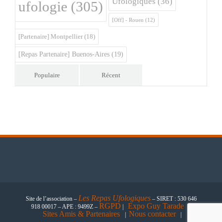
Ufologiques
(36)
ufologie
(305)
[Off] - Rouen
(12)
[Partenaire] Montpellier
(18)
[Repas Partenaire] Buenos-Aires
(19)
Populaire
Récent
Les
Repas Ufologiques
Site de l’association –
– SIRET : 530 646
RGPD
Expo Guy Tarade
918 00017 – APE : 9499Z –
|
|
Sites Amis & Partenaires
Nous contacter
|
|