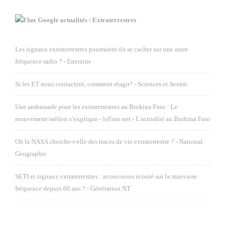
Google actualités : Extraterrestres
Les signaux extraterrestres pourraient-ils se cacher sur une autre
fréquence radio ? - Enerzine
Si les ET nous contactent, comment réagir? - Sciences et Avenir
Une ambassade pour les extraterrestres au Burkina Faso : Le
mouvement raëlien s’explique - leFaso.net - L'actualité au Burkina Faso
Où la NASA cherche-t-elle des traces de vie extraterrestre ? - National
Geographic
SETI et signaux extraterrestres : avons-nous écouté sur la mauvaise
fréquence depuis 60 ans ? - Génération NT