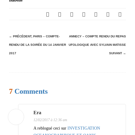
Isabelle
N
← PRÉCÉDENT;
PARIS – COMPTE-
ANNECY – COMPTE RENDU DU REPAS
RENDU DE LA SOIRÉE DU 14 JANVIER
UFOLOGIQUE AVEC SYLVAIN MATISSE
a
2017
SUIVANT →
v
i
g
a
7
Comments
t
i
Era
o
12/02/2017 à 12:36 am
n
A reblogué ceci sur
INVESTIGATION
d