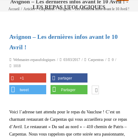
Avignon – Les dernières infos avant le 10 Avril ! -
LES REPAS UFOLOGIQUES
Accueil
/
Articles
/
Carpentras
/
Avignon – Les dernières infos avant le 10 Avril !
Avignon – Les dernières infos avant le 10
Avril !
Webmaster-repasufologiques
03/03/2017
Carpentras
0
1018
+1
partager
tweet
Partager
Voici l’adresse tant attendu pour le repas du Vaucluse ! C’est un
charmant restaurant de Carpentas qui vous accueillera pour ce repas
d’Avril. Le restaurant « Du sud au nord » – 410 chemin de Patris –
Carpentas. Nous vous rappelons que cette soirée sera passionnante,