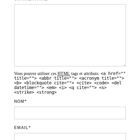
i
o
n
d
e
s
a
<a href=""
Vous pouvez utiliser ces
HTML
tags et attributs:
r
title=""> <abbr title=""> <acronym title="">
<b> <blockquote cite=""> <cite> <code> <del
t
datetime=""> <em> <i> <q cite=""> <s>
<strike> <strong>
i
NOM
*
c
l
e
EMAIL
*
s