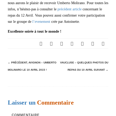
nous aurons le plaisir de recevoir Umberto Molirano. Pour toutes les
infos, n’hésitez-pas à consulter le
précédent article
concernant le
repas du 12 Avril. Vous pouvez aussi confirmer votre participation
sur le groupe de
l’evenement
crée par Antoinette.
Excellente soirée à tout le monde !
N
← PRÉCÉDENT;
AVIGNON – UMBERTO
VAUCLUSE – QUELQUES PHOTOS DU
MOLINARO LE 10 AVRIL 2015 !
REPAS DU 10 AVRIL
SUIVANT →
a
v
i
g
Laisser un
Commentaire
a
t
COMMENTAIRE