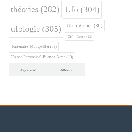
théories
(282)
Ufo
(304)
Ufologiques
(36)
ufologie
(305)
[Off] - Rouen
(12)
[Partenaire] Montpellier
(18)
[Repas Partenaire] Buenos-Aires
(19)
Populaire
Récent