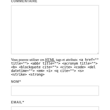
COMMENTAIRE
o
n
d
e
s
a
r
<a href=""
Vous pouvez utiliser ces
HTML
tags et attributs:
t
title=""> <abbr title=""> <acronym title="">
<b> <blockquote cite=""> <cite> <code> <del
i
datetime=""> <em> <i> <q cite=""> <s>
<strike> <strong>
c
NOM
*
l
e
s
EMAIL
*