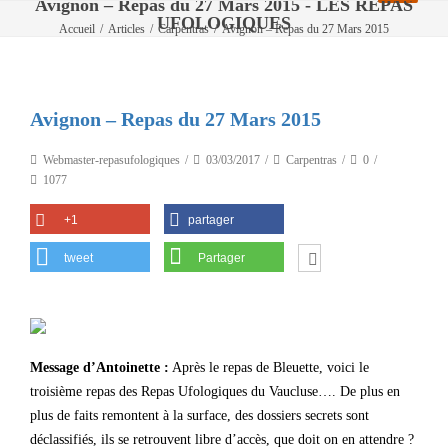
Avignon – Repas du 27 Mars 2015 - LES REPAS
UFOLOGIQUES
Accueil
/
Articles
/
Carpentras
/
Avignon – Repas du 27 Mars 2015
Avignon – Repas du 27 Mars 2015
Webmaster-repasufologiques
03/03/2017
Carpentras
0
1077
+1
partager
tweet
Partager
Message d’Antoinette :
Après le repas de Bleuette, voici le
troisième repas des Repas Ufologiques du Vaucluse…. De plus en
plus de faits remontent à la surface, des dossiers secrets sont
déclassifiés, ils se retrouvent libre d’accès, que doit on en attendre ?