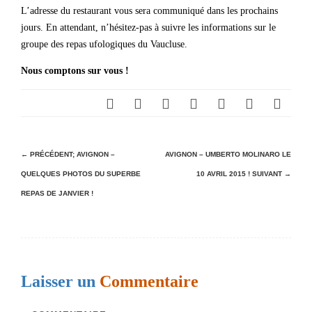
L’adresse du restaurant vous sera communiqué dans les prochains
jours. En attendant, n’hésitez-pas à suivre les informations sur le
groupe des repas ufologiques du Vaucluse.
Nous comptons sur vous !
N
← PRÉCÉDENT;
AVIGNON –
AVIGNON – UMBERTO MOLINARO LE
QUELQUES PHOTOS DU SUPERBE
10 AVRIL 2015 !
SUIVANT →
a
REPAS DE JANVIER !
v
i
g
a
Laisser un
Commentaire
t
i