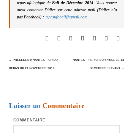
repas ufologique de
Bali de Décembre 2014
. Vous pouvez
aussi contacter Didier sur cette adresse mail (Didier n’a
pas Facebook) :
repasufobali@gmail.com
N
← PRÉCÉDENT;
NANTES – CR DU
NANTES – REPAS SURPRISE LE 13
REPAS DU 21 NOVEMBRE 2014
DECEMBRE
SUIVANT →
a
v
i
g
Laisser un
Commentaire
a
t
COMMENTAIRE
i