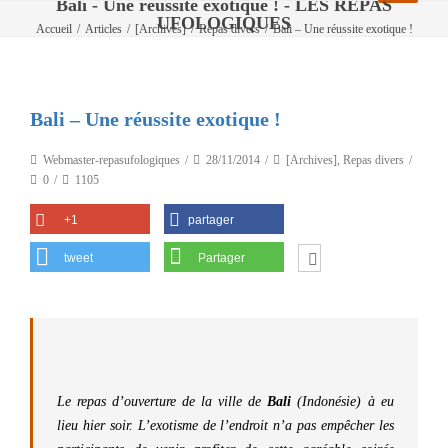
Bali - Une réussite exotique ! - LES REPAS
UFOLOGIQUES
Accueil
/
Articles
/
[Archives]
/
Repas divers
/
Bali – Une réussite exotique !
Bali – Une réussite exotique !
Webmaster-repasufologiques
28/11/2014
[Archives]
,
Repas divers
0
1105
+1
partager
tweet
Partager
Le repas d’ouverture de la ville de
Bali
(Indonésie) à eu
lieu hier soir. L’exotisme de l’endroit n’a pas empêcher les