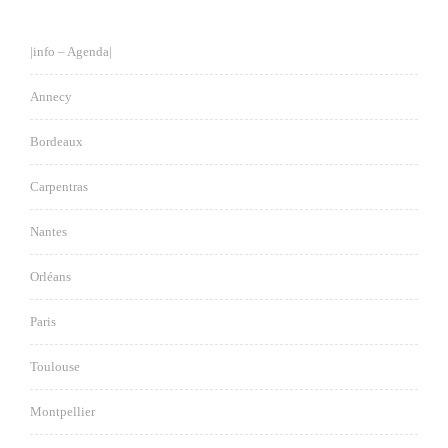
|info – Agenda|
Annecy
Bordeaux
Carpentras
Nantes
Orléans
Paris
Toulouse
Montpellier