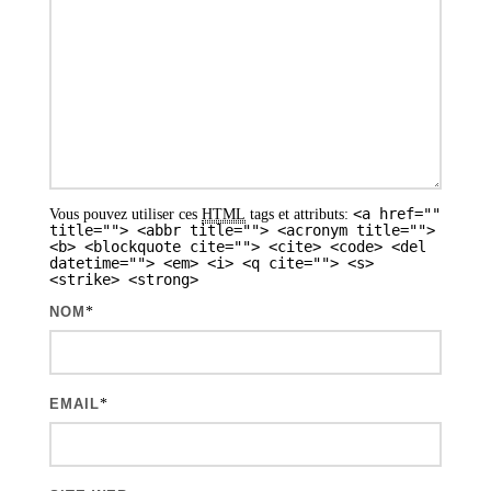
o
n
d
e
s
a
<a href=""
Vous pouvez utiliser ces
HTML
tags et attributs:
r
title=""> <abbr title=""> <acronym title="">
<b> <blockquote cite=""> <cite> <code> <del
t
datetime=""> <em> <i> <q cite=""> <s>
<strike> <strong>
i
NOM
*
c
l
e
EMAIL
*
s