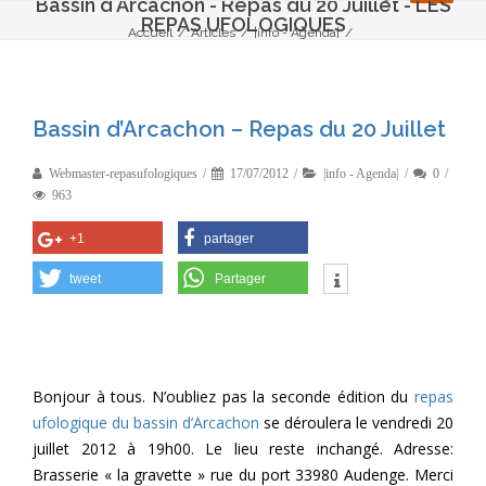
Bassin d'Arcachon - Repas du 20 Juillet - LES
REPAS UFOLOGIQUES
Accueil
/
Articles
/
|info - Agenda|
/
Bassin d’Arcachon – Repas du 20 Juillet
Bassin d’Arcachon – Repas du 20 Juillet
Webmaster-repasufologiques
17/07/2012
|info - Agenda|
0
963
+1
partager
tweet
Partager
Bonjour à tous. N’oubliez pas la seconde édition du
repas
ufologique du bassin d’Arcachon
se déroulera le vendredi 20
juillet 2012 à 19h00. Le lieu reste inchangé. Adresse:
Brasserie « la gravette » rue du port 33980 Audenge. Merci