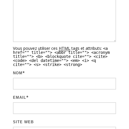
n
d
e
s
a
Vous pouvez utiliser ces
HTML
tags et attributs:
<a
r
href="" title=""> <abbr title=""> <acronym
title=""> <b> <blockquote cite=""> <cite>
t
<code> <del datetime=""> <em> <i> <q
cite=""> <s> <strike> <strong>
i
*
NOM
c
l
e
*
EMAIL
s
SITE WEB