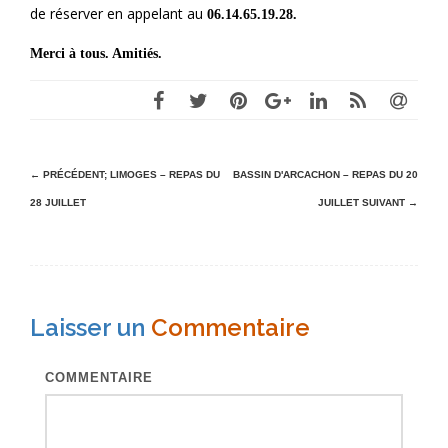
de réserver en appelant au
06.14.65.19.28.
Merci à tous. Amitiés.
N
← PRÉCÉDENT;
LIMOGES – REPAS DU
BASSIN D'ARCACHON – REPAS DU 20
a
28 JUILLET
JUILLET
SUIVANT →
v
i
g
Laisser un
Commentaire
a
t
COMMENTAIRE
i
o