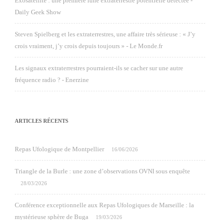
Exosatellite : une première lune extraterrestre potentielle détectée -
Daily Geek Show
Steven Spielberg et les extraterrestres, une affaire très sérieuse : « J’y
crois vraiment, j’y crois depuis toujours » - Le Monde.fr
Les signaux extraterrestres pourraient-ils se cacher sur une autre
fréquence radio ? - Enerzine
ARTICLES RÉCENTS
Repas Ufologique de Montpellier
16/06/2026
Triangle de la Burle : une zone d’observations OVNI sous enquête
28/03/2026
Conférence exceptionnelle aux Repas Ufologiques de Marseille : la
mystérieuse sphère de Buga
19/03/2026