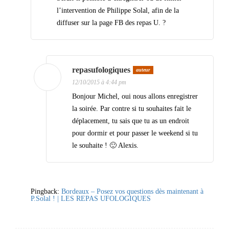
d
l’intervention de Philippe Solal, afin de la
e
diffuser sur la page FB des repas U. ?
s
a
repasufologiques
auteur
r
12/10/2015 à 4:44 pm
t
Bonjour Michel, oui nous allons enregistrer
i
la soirée. Par contre si tu souhaites fait le
c
déplacement, tu sais que tu as un endroit
pour dormir et pour passer le weekend si tu
l
le souhaite ! 🙂 Alexis.
e
s
Pingback:
Bordeaux – Posez vos questions dès maintenant à
P.Solal ! | LES REPAS UFOLOGIQUES