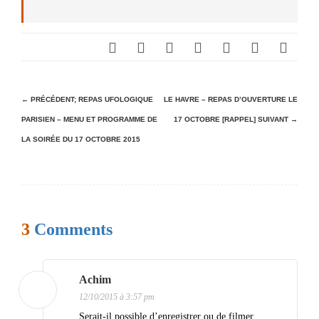
N
← PRÉCÉDENT;
REPAS UFOLOGIQUE
LE HAVRE – REPAS D’OUVERTURE LE
PARISIEN – MENU ET PROGRAMME DE
17 OCTOBRE [RAPPEL]
SUIVANT →
a
LA SOIRÉE DU 17 OCTOBRE 2015
v
i
g
a
3
Comments
t
i
Achim
o
12/10/2015 à 3:57 pm
n
Serait-il possible d’enregistrer ou de filmer