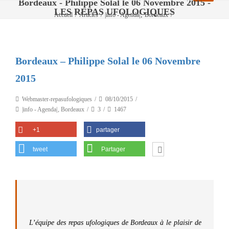
Bordeaux - Philippe Solal le 06 Novembre 2015 -
LES REPAS UFOLOGIQUES
,
Accueil
/
Articles
/
|info - Agenda|
Bordeaux
/
Bordeaux – Philippe Solal le 06 Novembre 2015
Bordeaux – Philippe Solal le 06 Novembre
2015
Webmaster-repasufologiques
08/10/2015
|info - Agenda|
,
Bordeaux
3
1467
+1
partager
tweet
Partager
L’équipe des repas ufologiques de Bordeaux à le plaisir de