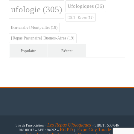
Ufologiques
(36)
ufologie
(305)
[Off] - Rouen
(12)
[Partenaire] Montpellier
(18)
[Repas Partenaire] Buenos-Aires
(19)
Populaire
Récent
Les
Repas Ufologiques
Site de l’association –
– SIRET : 530 646
RGPD
Expo Guy Tarade
918 00017 – APE : 9499Z –
|
|