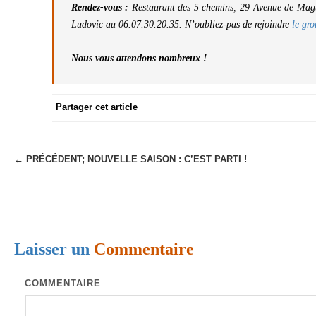
Rendez-vous :
Restaurant des 5 chemins, 29 Avenue de Mag
Ludovic au 06.07.30.20.35. N’oubliez-pas de rejoindre
le gr
Nous vous attendons nombreux !
Partager cet article
← PRÉCÉDENT;
NOUVELLE SAISON : C’EST PARTI !
N
a
v
i
Laisser un
Commentaire
g
a
COMMENTAIRE
t