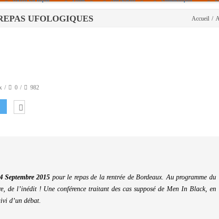
LES REPAS UFOLOGIQUES
Accueil
/
A
Politique De Cookies (UE)
|info – Agenda|
|Article De Presse|
[Archives]
Non Assigné
x
0
982
4 Septembre 2015
pour le repas de la rentrée de Bordeaux. Au programme du
e, de l’inédit ! Une conférence traitant des cas supposé de Men In Black, en
ivi d’un débat.