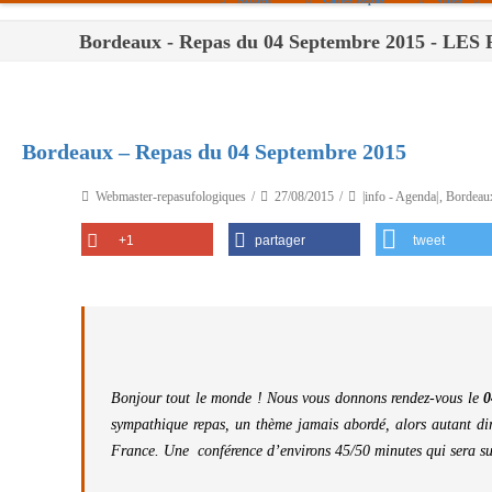
Bordeaux - Repas du 04 Septembre 2015 - 
Paris
Toulouse
Bordeaux
Bordeaux – Repas du 04 Septembre 2015
Montpellier
Webmaster-repasufologiques
27/08/2015
|info - Agenda|
,
Bordeau
Nantes
+1
partager
tweet
Tours
Orléans
Carpentras
Strasbourg
Bonjour tout le monde ! Nous vous donnons rendez-vous le
0
sympathique repas, un thème jamais abordé, alors autant dir
France. Une conférence d’environs 45/50 minutes qui sera su