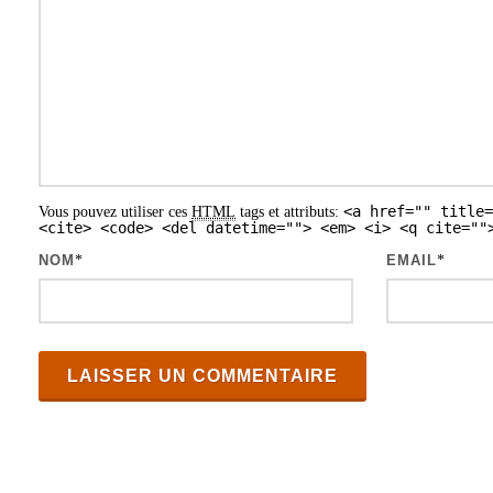
i
o
n
d
e
s
<a href="" title=
Vous pouvez utiliser ces
HTML
tags et attributs:
a
<cite> <code> <del datetime=""> <em> <i> <q cite=""
r
NOM
*
EMAIL
*
t
i
c
l
e
s