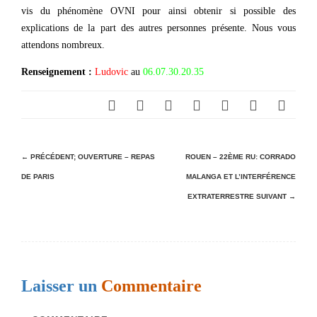
vis du phénomène OVNI pour ainsi obtenir si possible des
explications de la part des autres personnes présente. Nous vous
attendons nombreux.
Renseignement :
Ludovic
au
06.07.30.20.35
N
← PRÉCÉDENT;
OUVERTURE – REPAS
ROUEN – 22ÈME RU: CORRADO
DE PARIS
MALANGA ET L’INTERFÉRENCE
a
EXTRATERRESTRE
SUIVANT →
v
i
g
a
Laisser un
Commentaire
t
i