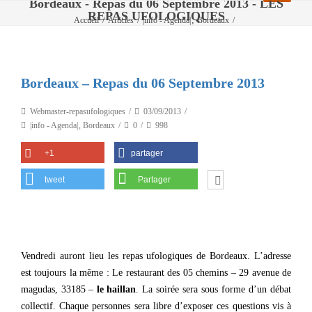
Bordeaux - Repas du 06 Septembre 2013 - LES
REPAS UFOLOGIQUES
,
Accueil
/
Articles
/
|info - Agenda|
Bordeaux
/
Bordeaux – Repas du 06 Septembre 2013
Bordeaux – Repas du 06 Septembre 2013
Webmaster-repasufologiques
03/09/2013
|info - Agenda|
,
Bordeaux
0
998
+1
partager
tweet
Partager
Vendredi auront lieu les repas ufologiques de Bordeaux. L’adresse
est toujours la même : Le restaurant des 05 chemins – 29 avenue de
magudas, 33185 –
le haillan
. La soirée sera sous forme d’un débat
collectif. Chaque personnes sera libre d’exposer ces questions vis à