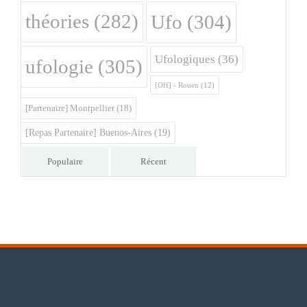
théories
(282)
Ufo
(304)
Ufologiques
(36)
ufologie
(305)
[Off] - Rouen
(12)
[Partenaire] Montpellier
(18)
[Repas Partenaire] Buenos-Aires
(19)
Populaire
Récent