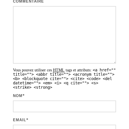
COMMENTAIRE
o
n
d
e
s
a
r
<a href=""
Vous pouvez utiliser ces
HTML
tags et attributs:
t
title=""> <abbr title=""> <acronym title="">
<b> <blockquote cite=""> <cite> <code> <del
i
datetime=""> <em> <i> <q cite=""> <s>
<strike> <strong>
c
NOM
*
l
e
s
EMAIL
*