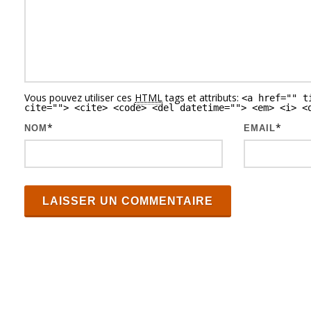
d
e
s
a
Vous pouvez utiliser ces
HTML
tags et attributs:
<a href="" t
r
cite=""> <cite> <code> <del datetime=""> <em> <i> <
t
*
*
NOM
EMAIL
i
c
l
e
s