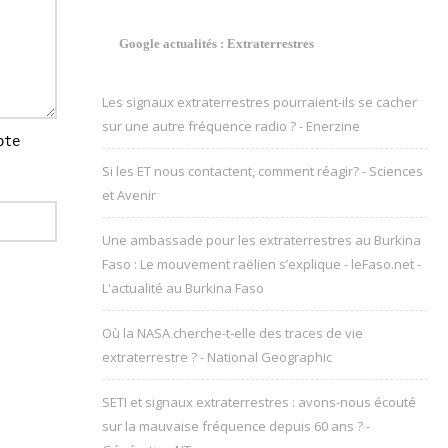
Google actualités : Extraterrestres
Les signaux extraterrestres pourraient-ils se cacher
sur une autre fréquence radio ? - Enerzine
ote
Si les ET nous contactent, comment réagir? - Sciences
et Avenir
Une ambassade pour les extraterrestres au Burkina
Faso : Le mouvement raëlien s’explique - leFaso.net -
L'actualité au Burkina Faso
Où la NASA cherche-t-elle des traces de vie
extraterrestre ? - National Geographic
SETI et signaux extraterrestres : avons-nous écouté
sur la mauvaise fréquence depuis 60 ans ? -