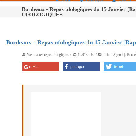
Accueil
Cartes Repas
Villes
Bordeaux - Repas ufologiques du 15 Janvier [
UFOLOGIQUES
Bordeaux – Repas ufologiques du 15 Janvier [Rap
Webmaster-repasufologiques
15/01/2016
|info - Agenda|
,
Borde
+1
partager
tweet