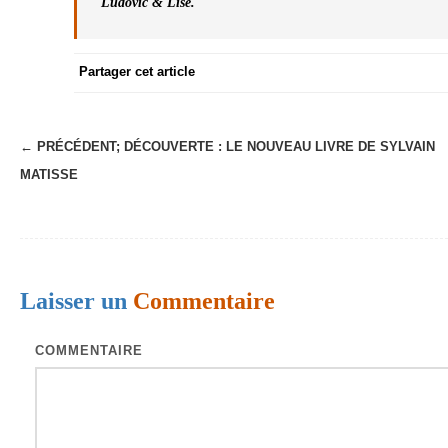
Ludovic & Lise.
Partager cet article
N
← PRÉCÉDENT;
DÉCOUVERTE : LE NOUVEAU LIVRE DE SYLVAIN
MATISSE
a
v
i
g
Laisser un
Commentaire
a
t
COMMENTAIRE
i
o
n