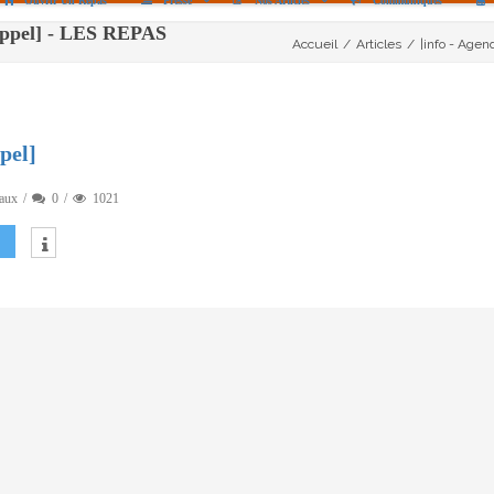
Ouvrir Un Repas
Presse
Nos Articles
Communiqués
Rappel] - LES REPAS
Accueil
/
Articles
/
|info - Agen
pel]
aux
0
1021