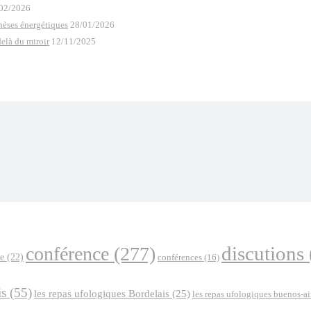
02/2026
thèses énergétiques
28/01/2026
elà du miroir
12/11/2025
discutions
conférence
(277)
e
(22)
conférences
(16)
is
(55)
les repas ufologiques Bordelais
(25)
les repas ufologiques buenos-ai