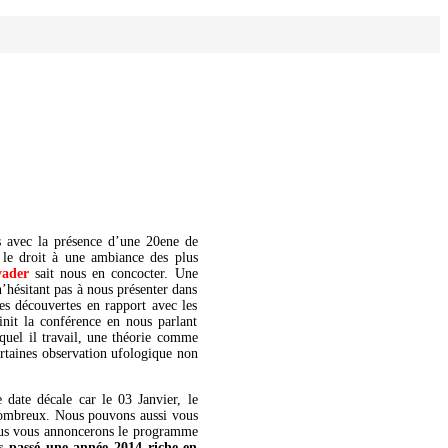
s avec la présence d’une 20ene de
 le droit à une ambiance des plus
yader
sait nous en concocter. Une
’hésitant pas à nous présenter dans
des découvertes en rapport avec les
finit la conférence en nous parlant
equel il travail, une théorie comme
certaines observation ufologique non
 date décale car le 03 Janvier, le
 nombreux. Nous pouvons aussi vous
Nous vous annoncerons le programme
s passé une année 2014 riche en