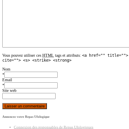
<a href="" title="">
Vous pouvez utiliser ces
HTML
tags et attributs:
cite=""> <s> <strike> <strong>
Nom
*
Email
*
Site web
Annoncez votre Repas Ufologique
Connexion des responsables de Repas Ufologiques