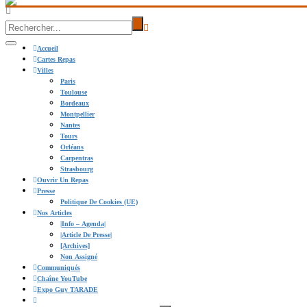
Accueil
Cartes Repas
Villes
Paris
Toulouse
Bordeaux
Montpellier
Nantes
Tours
Orléans
Carpentras
Strasbourg
Ouvrir Un Repas
Presse
Politique De Cookies (UE)
Nos Articles
|info – Agenda|
|Article De Presse|
[Archives]
Non Assigné
Communiqués
Chaîne YouTube
Expo Guy TARADE