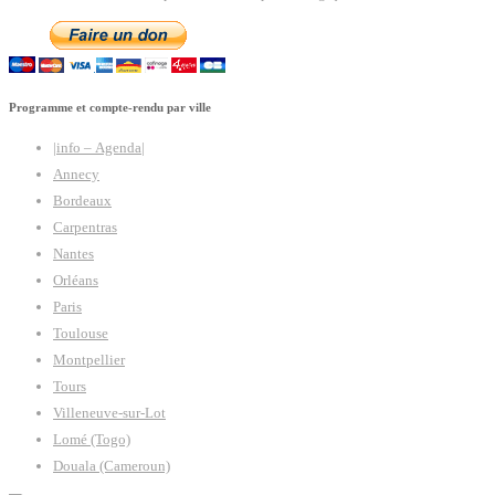
Programme et compte-rendu par ville
|info – Agenda|
Annecy
Bordeaux
Carpentras
Nantes
Orléans
Paris
Toulouse
Montpellier
Tours
Villeneuve-sur-Lot
Lomé (Togo)
Douala (Cameroun)