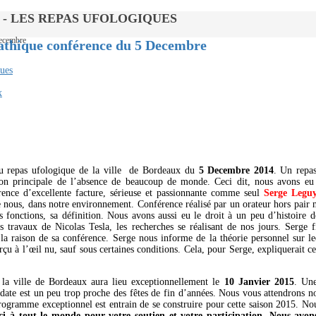
mbre - LES REPAS UFOLOGIQUES
Decembre
athique conférence du 5 Decembre
ues
x
au repas ufologique de la ville de Bordeaux du
5 Decembre 2014
. Un repa
ison principale de l’absence de beaucoup de monde. Ceci dit, nous avons eu
rence d’excellente facture, sérieuse et passionnante comme seul
Serge Legu
 nous, dans notre environnement. Conférence réalisé par un orateur hors pair n
es fonctions, sa définition. Nous avons aussi eu le droit à un peu d’histoire 
es travaux de Nicolas Tesla, les recherches se réalisant de nos jours. Serge 
 la raison de sa conférence. Serge nous informe de la théorie personnel sur l
rçu à l’œil nu, sauf sous certaines conditions. Cela, pour Serge, expliquerait 
 la ville de Bordeaux aura lieu exceptionnellement le
10 Janvier 2015
. Une
a date est un peu trop proche des fêtes de fin d’années. Nous vous attendrons
rogramme exceptionnel est entrain de se construire pour cette saison 2015. 
i à tout le monde pour votre soutien et votre participation. Nous avon