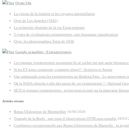
Ovnis Ufo
La vitesse de la lumière et les voyages interstellaires
Ovni de Los Angeles (1942)
La recherche obstinée de la vie Extra-terrestre
5 types de civilisations extraterrestres: une étonnante classification
Ovni: les photographies Trent de 1950
Google actualités : Extraterrestres
Les signaux extraterrestres pourraient-ils se cacher sur une autre fréquence
Si les ET nous contactent, comment réagir? - Sciences et Avenir
Une ambassade pour les extraterrestres au Burkina Faso : Le mouvement raë
Où la NASA cherche-t-elle des traces de vie extraterrestre ? - National Ge
SETI et signaux extraterrestres : avons-nous écouté sur la mauvaise fréqu
Articles récents
Repas Ufologique de Montpellier
16/06/2026
Triangle de la Burle : une zone d’observations OVNI sous enquête
28/03/
Conférence exceptionnelle aux Repas Ufologiques de Marseille : la mysté