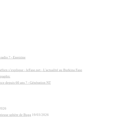
 radio ? - Enerzine
lien s’explique - leFaso.net - L'actualité au Burkina Faso
ographic
ence depuis 60 ans ? - Génération NT
2026
rieuse sphère de Buga
19/03/2026