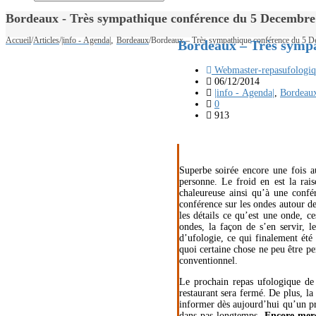
Bordeaux - Très sympathique conférence du 5 Dece
,
Accueil
/
Articles
/
|info - Agenda|
Bordeaux
/
Bordeaux – Très sympathique conférence du 5 
Bordeaux – Très symp
Webmaster-repasufologiq
06/12/2014
|info - Agenda|
,
Bordeau
0
913
Superbe soirée encore une fois 
personne. Le froid en est la ra
chaleureuse ainsi qu’à une confé
conférence sur les ondes autour de
les détails ce qu’est une onde, c
ondes, la façon de s’en servir, l
d’ufologie, ce qui finalement été
quoi certaine chose ne peu être pe
conventionnel.
Le prochain repas ufologique de
restaurant sera fermé. De plus, l
informer dès aujourd’hui qu’un p
dans pas longtemps.
Encore merc