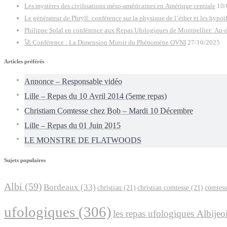
Les mystères des civilisations méso-américaines en Amérique centrale
10/
Le générateur de Phryll: conférence sur la physique de l’éther et les hypo
Philippe Solal en conférence aux Repas Ufologiques de Montpellier: Au-d
🚀 Conférence : La Dimension Miroir du Phénomène OVNI
27/10/2025
Articles préférés
Annonce – Responsable vidéo
Lille – Repas du 10 Avril 2014 (5eme repas)
Christiam Comtesse chez Bob – Mardi 10 Décembre
Lille – Repas du 01 Juin 2015
LE MONSTRE DE FLATWOODS
Sujets populaires
Albi
(59)
Bordeaux
(33)
christian
(21)
christian comtesse
(21)
comtess
ufologiques
(306)
les repas ufologiques Albijeo