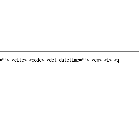
=""> <cite> <code> <del datetime=""> <em> <i> <q