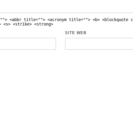
""> <abbr title=""> <acronym title=""> <b> <blockquote c
> <s> <strike> <strong>
SITE WEB