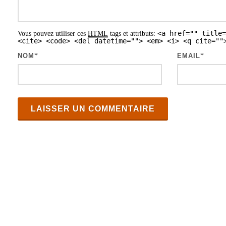
e
s
<a href="" title=
Vous pouvez utiliser ces
HTML
tags et attributs:
a
<cite> <code> <del datetime=""> <em> <i> <q cite=""
r
NOM
*
EMAIL
*
t
i
c
l
e
s