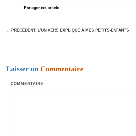
Partager cet article
← PRÉCÉDENT;
L’UNIVERS EXPLIQUÉ À MES PETITS-ENFANTS
N
a
v
i
Laisser un
Commentaire
g
a
COMMENTAIRE
t
i
o
n
d