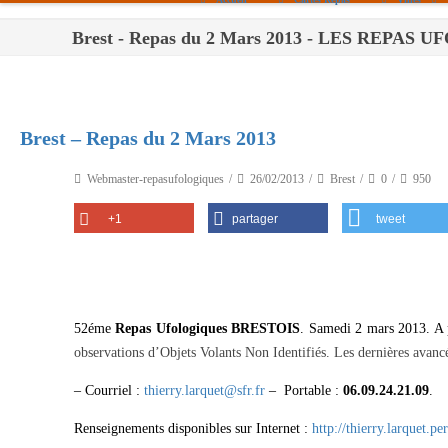
Brest - Repas du 2 Mars 2013 - LES REPAS
Paris
Toulouse
Bordeaux
Brest – Repas du 2 Mars 2013
Montpellier
Webmaster-repasufologiques
26/02/2013
Brest
0
950
Nantes
+1
partager
tweet
Tours
Orléans
Carpentras
‎52éme
Repas Ufologiques BRESTOIS
. Samedi 2 mars 2013. 
Strasbourg
observations d’Objets Volants Non Identifiés. Les dernières avan
– Courriel :
thierry.larquet@sfr.fr
– Portable :
06.09.24.21.09
.
Renseignements disponibles sur Internet :
http://thierry.larquet.per