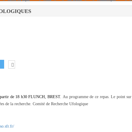
 UFOLOGIQUES
Politique De Cookies (UE)
|info – Agenda|
|Article De Presse|
[Archives]
Non Assigné
A partir de 18 h30 FLUNCH, BREST.
Au programme de ce repas. Le point sur 
cées de la recherche. Comité de Recherche Ufologique
so.sfr.fr/