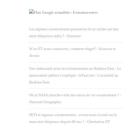
Google actualités : Extraterrestres
Les signaux extraterrestres pourraient-ils se cacher sur une
autre fréquence radio ? - Enerzine
Si les ET nous contactent, comment réagir? - Sciences et
Avenir
Une ambassade pour les extraterrestres au Burkina Faso : Le
mouvement raëlien s’explique - leFaso.net - L'actualité au
Burkina Faso
Où la NASA cherche-t-elle des traces de vie extraterrestre ? -
National Geographic
SETI et signaux extraterrestres : avons-nous écouté sur la
mauvaise fréquence depuis 60 ans ? - Génération NT