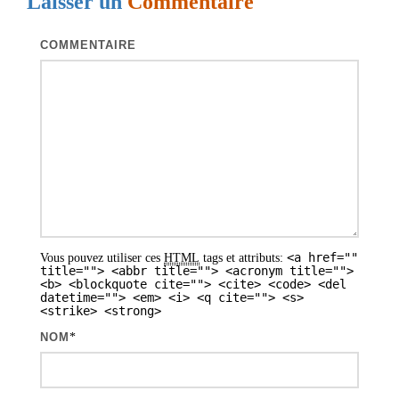
Laisser un
Commentaire
a
t
COMMENTAIRE
i
o
n
d
e
s
a
<a href=""
Vous pouvez utiliser ces
HTML
tags et attributs:
r
title=""> <abbr title=""> <acronym title="">
<b> <blockquote cite=""> <cite> <code> <del
t
datetime=""> <em> <i> <q cite=""> <s>
<strike> <strong>
i
NOM
*
c
l