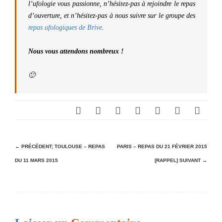
l’ufologie vous passionne, n’hésitez-pas à rejoindre le repas
d’ouverture, et n’hésitez-pas à nous suivre sur le groupe des
repas ufologiques de Brive
.
Nous vous attendons nombreux !
🙂
N
← PRÉCÉDENT;
TOULOUSE – REPAS
PARIS – REPAS DU 21 FÉVRIER 2015
DU 11 MARS 2015
[RAPPEL]
SUIVANT →
a
v
i
g