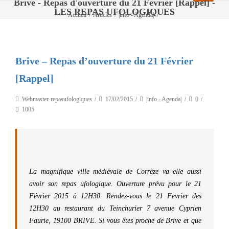
Brive - Repas d'ouverture du 21 Février [Rappel] -
LES REPAS UFOLOGIQUES
Accueil
/
Articles
/
|info - Agenda|
/
Brive – Repas d’ouverture du 21 Février [Rappel]
Brive – Repas d’ouverture du 21 Février
[Rappel]
Webmaster-repasufologiques
17/02/2015
|info - Agenda|
0
1005
La magnifique ville médiévale de Corrèze va elle aussi
avoir son repas ufologique. Ouverture prévu pour le 21
Février 2015 à 12H30. Rendez-vous le 21 Fevrier des
12H30 au restaurant du Teinchurier 7 avenue Cyprien
Faurie, 19100 BRIVE. Si vous êtes proche de Brive et que