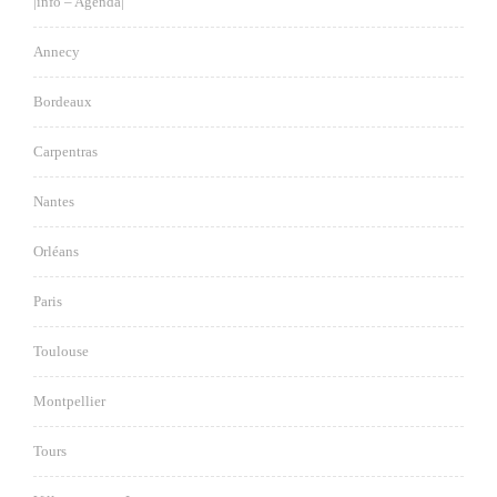
|info – Agenda|
Annecy
Bordeaux
Carpentras
Nantes
Orléans
Paris
Toulouse
Montpellier
Tours