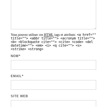
d
e
s
a
<a href=""
Vous pouvez utiliser ces
HTML
tags et attributs:
r
title=""> <abbr title=""> <acronym title="">
<b> <blockquote cite=""> <cite> <code> <del
t
datetime=""> <em> <i> <q cite=""> <s>
<strike> <strong>
i
NOM
*
c
l
e
EMAIL
*
s
SITE WEB