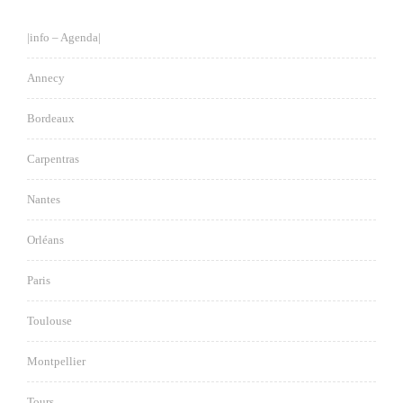
|info – Agenda|
Annecy
Bordeaux
Carpentras
Nantes
Orléans
Paris
Toulouse
Montpellier
Tours