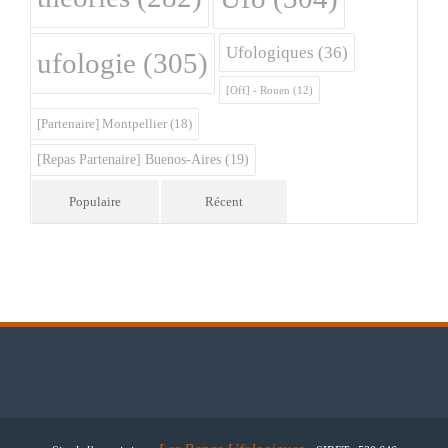
Ufologiques
(36)
ufologie
(305)
[Off] - Rouen
(12)
[Partenaire] Montpellier
(18)
[Repas Partenaire] Buenos-Aires
(19)
Populaire
Récent