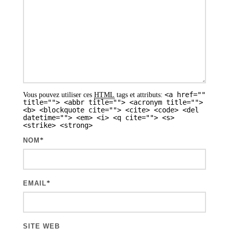
n
d
e
s
a
r
<a href=""
Vous pouvez utiliser ces
HTML
tags et attributs:
t
title=""> <abbr title=""> <acronym title="">
<b> <blockquote cite=""> <cite> <code> <del
i
datetime=""> <em> <i> <q cite=""> <s>
<strike> <strong>
c
NOM
*
l
e
s
EMAIL
*
SITE WEB