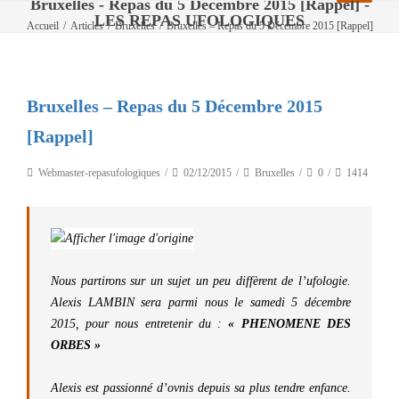
Bruxelles - Repas du 5 Décembre 2015 [Rappel] -
LES REPAS UFOLOGIQUES
Accueil
/
Articles
/
Bruxelles
/
Bruxelles – Repas du 5 Décembre 2015 [Rappel]
Bruxelles – Repas du 5 Décembre 2015
[Rappel]
Webmaster-repasufologiques
02/12/2015
Bruxelles
0
1414
Nous partirons sur un sujet un peu diffèrent de l’ufologie.
Alexis LAMBIN sera parmi nous le samedi 5 décembre
2015, pour nous entretenir du :
« PHENOMENE DES
ORBES »
Alexis est passionné d’ovnis depuis sa plus tendre enfance.