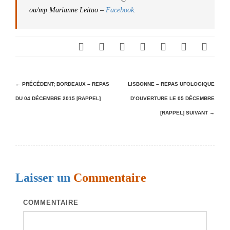
ou/mp Marianne Leitao –
Facebook
.
N
← PRÉCÉDENT;
BORDEAUX – REPAS
LISBONNE – REPAS UFOLOGIQUE
DU 04 DÉCEMBRE 2015 [RAPPEL]
D’OUVERTURE LE 05 DÉCEMBRE
a
[RAPPEL]
SUIVANT →
v
i
g
a
Laisser un
Commentaire
t
i
COMMENTAIRE
o