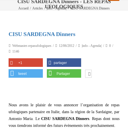
CISU SARDEGNA Dinners - LES REPAS
UFOLOGIQUES
Accueil
/
Articles
/
|info - Agenda|
/
CISU SARDEGNA Dinners
CISU SARDEGNA Dinners
Webmaster-repasufologiques
12/06/2012
|info - Agenda|
0
1146
+1
partager
tweet
Partager
Nous avons le plaisir de vous annoncer l’organisation de repas
ufologiques partenaire en Italie, dans la région de la Sardaigne, par
Antonio Maria. Le
CISU SARDEGNA Dinners
. Repas dont nous
vous tiendrons informé des futurs évènements très prochainement.