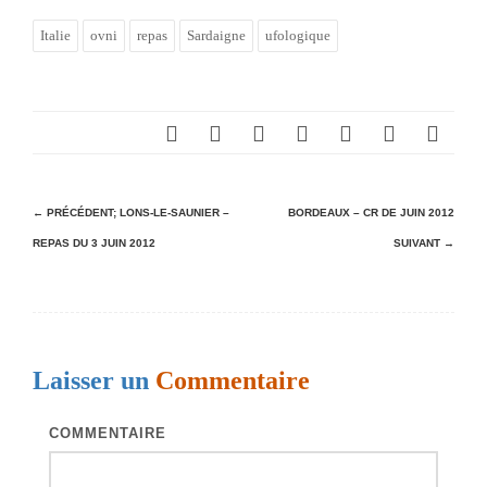
Italie
ovni
repas
Sardaigne
ufologique
N
← PRÉCÉDENT;
LONS-LE-SAUNIER –
BORDEAUX – CR DE JUIN 2012
REPAS DU 3 JUIN 2012
SUIVANT →
a
v
i
g
Laisser un
Commentaire
a
t
COMMENTAIRE
i