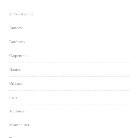
|info – Agenda|
Annecy
Bordeaux
Carpentras
Nantes
Orléans
Paris
Toulouse
Montpellier