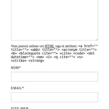
o
n
d
e
s
a
<a href=""
Vous pouvez utiliser ces
HTML
tags et attributs:
r
title=""> <abbr title=""> <acronym title="">
<b> <blockquote cite=""> <cite> <code> <del
t
datetime=""> <em> <i> <q cite=""> <s>
<strike> <strong>
i
NOM
*
c
l
e
EMAIL
*
s
SITE WEB