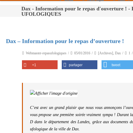
Dax - Information pour le repas d'ouverture !
Paris
UFOLOGIQUES
Toulouse
Bordeaux
Dax – Information pour le repas d’ouverture !
Montpellier
Webmaster-repasufologiques
05/01/2016
[Archives]
,
Dax
1
Nantes
+1
partager
tweet
Tours
Orléans
Carpentras
Strasbourg
C’est avec un grand plaisir que nous vous annonçons l’ouver
vous propose une première soirée vraiment sympa ! Durant la s
D dans le département des Landes, grâce aux documents du
ufologique de la ville de Dax.