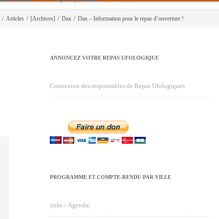
/
Articles
/
[Archives]
/
Dax
/
Dax – Information pour le repas d’ouverture !
ANNONCEZ VOTRE REPAS UFOLOGIQUE
Connexion des responsables de Repas Ufologiques
PROGRAMME ET COMPTE-RENDU PAR VILLE
|info – Agenda|