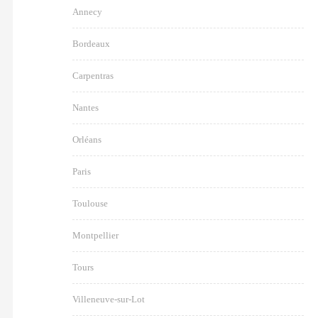
Annecy
Bordeaux
Carpentras
Nantes
Orléans
Paris
Toulouse
Montpellier
Tours
Villeneuve-sur-Lot