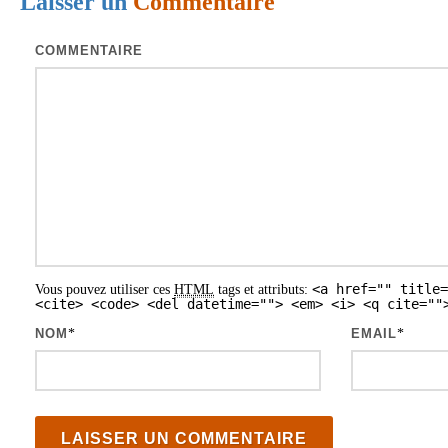
Laisser un
Commentaire
i
c
COMMENTAIRE
l
e
s
<a href="" title=
Vous pouvez utiliser ces
HTML
tags et attributs:
<cite> <code> <del datetime=""> <em> <i> <q cite=""
NOM
*
EMAIL
*