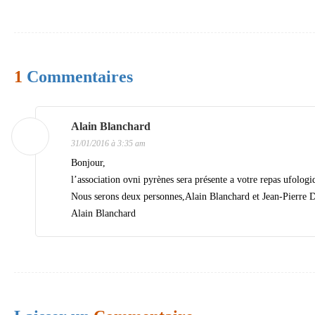
v
i
g
1
Commentaires
a
t
i
Alain Blanchard
31/01/2016 à 3:35 am
o
Bonjour,
n
l’association ovni pyrènes sera présente a votre repas ufologi
d
Nous serons deux personnes,Alain Blanchard et Jean-Pierre De
Alain Blanchard
e
s
a
r
t