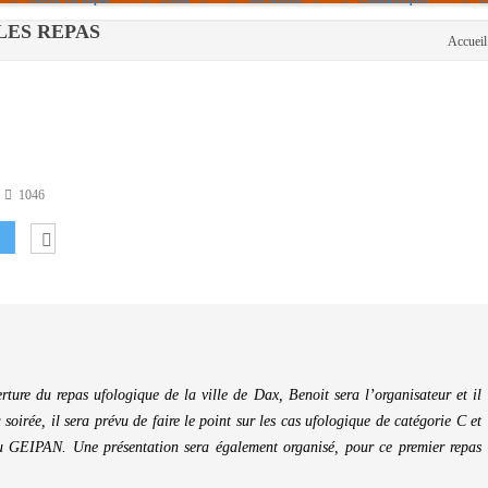
 - LES REPAS
Accueil
Politique De Cookies (UE)
|info – Agenda|
|Article De Presse|
[Archives]
Non Assigné
1046
ture du repas ufologique de la ville de Dax, Benoit sera l’organisateur et il
oirée, il sera prévu de faire le point sur les cas ufologique de catégorie C et
 GEIPAN. Une présentation sera également organisé, pour ce premier repas