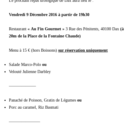
Le prochain repas ufologique de Dax aura lieu le :
Vendredi 9 Décembre 2016 à partir de 19h30
Restaurant
« Au Fin Gourmet »
3 Rue des Pénitents, 40100 Dax
(à
20m de la Place de la Fontaine Chaude)
Menu à 15 € (hors Boissons)
sur réservation uniquement
Salade Marco-Polo
ou
Velouté Julienne Darbley
——————–
Panaché de Poisson, Gratin de Légumes
ou
Porc au caramel, Riz Basmati
———————–