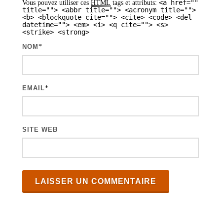
<a href=""
Vous pouvez utiliser ces
HTML
tags et attributs:
i
title=""> <abbr title=""> <acronym title="">
<b> <blockquote cite=""> <cite> <code> <del
datetime=""> <em> <i> <q cite=""> <s>
c
<strike> <strong>
l
NOM
*
e
s
EMAIL
*
SITE WEB