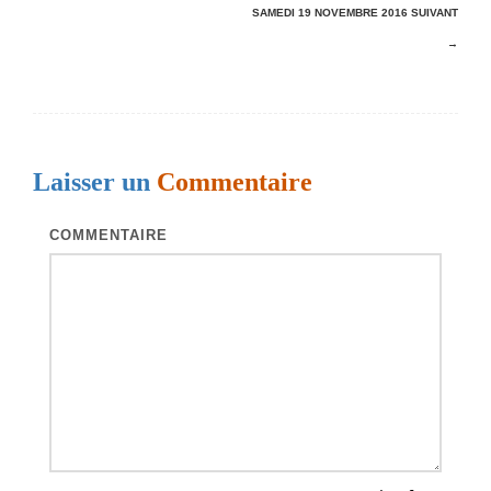
SAMEDI 19 NOVEMBRE 2016
SUIVANT
v
→
i
g
a
t
Laisser un
Commentaire
i
o
COMMENTAIRE
n
d
e
s
a
r
t