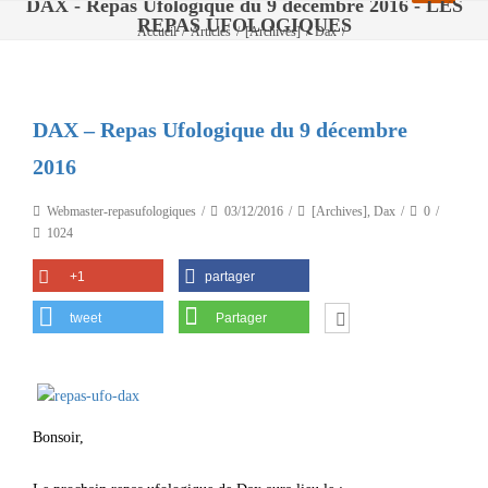
DAX - Repas Ufologique du 9 décembre 2016 - LES
REPAS UFOLOGIQUES
Accueil
/
Articles
/
[Archives]
/
Dax
/
DAX – Repas Ufologique du 9 décembre 2016
DAX – Repas Ufologique du 9 décembre
2016
Webmaster-repasufologiques
03/12/2016
[Archives]
,
Dax
0
1024
+1
partager
tweet
Partager
Bonsoir,