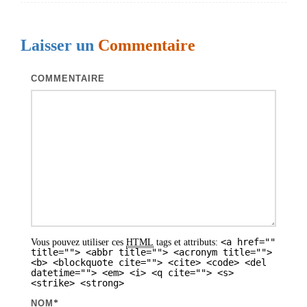
g
a
Laisser un
Commentaire
t
i
COMMENTAIRE
o
n
d
e
s
a
r
<a href=""
Vous pouvez utiliser ces
HTML
tags et attributs:
t
title=""> <abbr title=""> <acronym title="">
<b> <blockquote cite=""> <cite> <code> <del
i
datetime=""> <em> <i> <q cite=""> <s>
<strike> <strong>
c
NOM
*