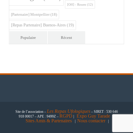
[Off] - Rouen
(12)
[Partenaire] Montpellier
(18)
[Repas Partenaire] Buenos-Aires
(19)
Populaire
Récent
Les
Repas Ufologiques
Site de l’association –
– SIRET : 530 646
RGPD
Expo Guy Tarade
918 00017 – APE : 9499Z –
|
|
Sites Amis & Partenaires
Nous contacter
|
|