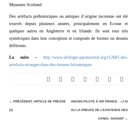
Museums Scotland
Des artéfacts préhistoriques ou antiques d’origine inconnue ont été
trouvés depuis plusieurs années, principalement en Ecosse et
quelques autres en Angleterre et en Irlande. Ils sont tous très
symétriques dans leur conception et composés de formes ou dessins
différents.
La suite –
http://www.ufologie-paranormal.org/t12681-des-
artefacts-etranges-dans-des-musees-britanniques
N
← PRÉCÉDENT;
ARTICLE DE PRESSE
ANCIEN PILOTE À AIR FRANCE : «J’AI
(3)
EU LA PREUVE DE L’EXISTENCE DES
a
OVNIS»
SUIVANT →
v
i