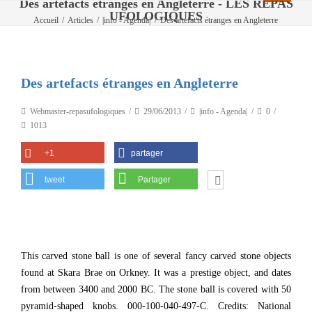
Des artefacts étranges en Angleterre - LES REPAS
UFOLOGIQUES
Accueil
/
Articles
/
|info - Agenda|
/
Des artefacts étranges en Angleterre
Des artefacts étranges en Angleterre
Webmaster-repasufologiques
29/06/2013
|info - Agenda|
0
1013
+1
partager
tweet
Partager
This carved stone ball is one of several fancy carved stone objects
found at Skara Brae on Orkney. It was a prestige object, and dates
from between 3400 and 2000 BC. The stone ball is covered with 50
pyramid-shaped knobs. 000-100-040-497-C. Credits: National