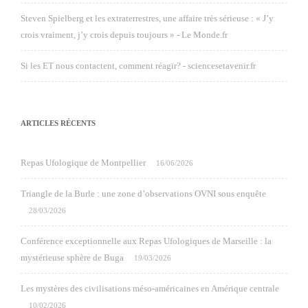
Steven Spielberg et les extraterrestres, une affaire très sérieuse : « J’y
crois vraiment, j’y crois depuis toujours » - Le Monde.fr
Si les ET nous contactent, comment réagir? - sciencesetavenir.fr
ARTICLES RÉCENTS
Repas Ufologique de Montpellier
16/06/2026
Triangle de la Burle : une zone d’observations OVNI sous enquête
28/03/2026
Conférence exceptionnelle aux Repas Ufologiques de Marseille : la
mystérieuse sphère de Buga
19/03/2026
Les mystères des civilisations méso-américaines en Amérique centrale
10/02/2026