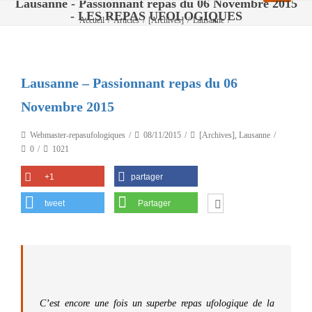
Lausanne - Passionnant repas du 06 Novembre 2015
- LES REPAS UFOLOGIQUES
Accueil
/
Articles
/
[Archives]
/
Lausanne
/
Lausanne – Passionnant repas du 06 Novembre 2015
Lausanne – Passionnant repas du 06
Novembre 2015
Webmaster-repasufologiques
08/11/2015
[Archives]
,
Lausanne
0
1021
+1
partager
tweet
Partager
C’est encore une fois un superbe repas ufologique de la