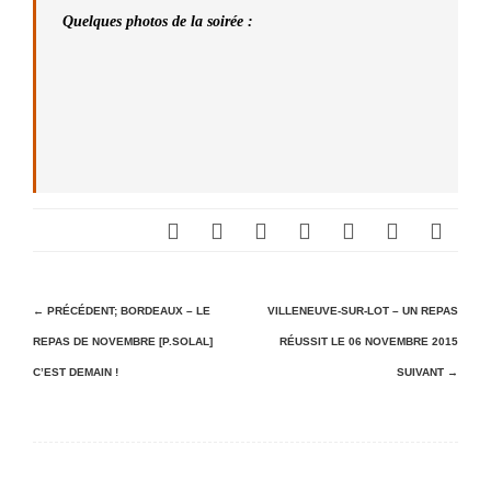
Quelques photos de la soirée :
N
← PRÉCÉDENT;
BORDEAUX – LE
VILLENEUVE-SUR-LOT – UN REPAS
REPAS DE NOVEMBRE [P.SOLAL]
RÉUSSIT LE 06 NOVEMBRE 2015
a
C’EST DEMAIN !
SUIVANT →
v
i
g
a