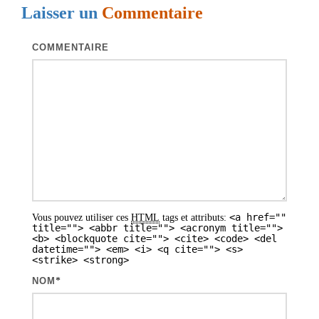
Laisser un
Commentaire
t
i
COMMENTAIRE
o
n
d
e
s
a
r
<a href=""
Vous pouvez utiliser ces
HTML
tags et attributs:
t
title=""> <abbr title=""> <acronym title="">
<b> <blockquote cite=""> <cite> <code> <del
i
datetime=""> <em> <i> <q cite=""> <s>
<strike> <strong>
c
NOM
*
l
e