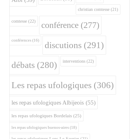
christian comtesse
(21)
comtesse
(22)
conférence
(277)
conférences
(16)
discutions
(291)
interventions
(22)
débats
(280)
Les repas ufologiques
(306)
les repas ufologiques Albijeois
(55)
les repas ufologiques Bordelais
(25)
les repas ufologiques buenos-aires
(18)
les repas ufologiques Lons-Le-Saunier
(21)