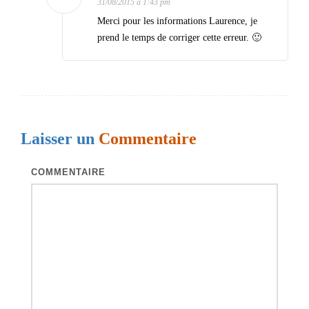
31/08/2015 à 1:43 pm
t
Merci pour les informations Laurence, je
i
prend le temps de corriger cette erreur. 🙂
c
l
e
s
Laisser un
Commentaire
COMMENTAIRE