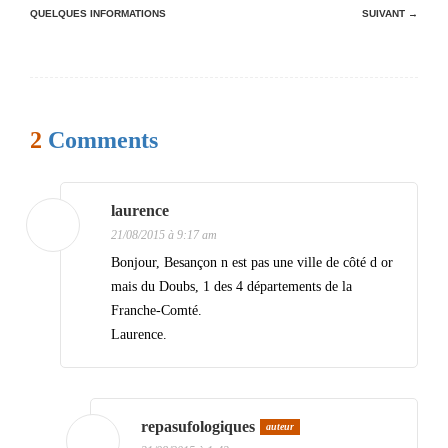
QUELQUES INFORMATIONS
SUIVANT →
a
v
i
g
2
Comments
a
t
i
laurence
21/08/2015 à 9:17 am
o
Bonjour, Besançon n est pas une ville de côté d or
n
mais du Doubs, 1 des 4 départements de la
d
Franche-Comté.
Laurence.
e
s
a
repasufologiques
auteur
r