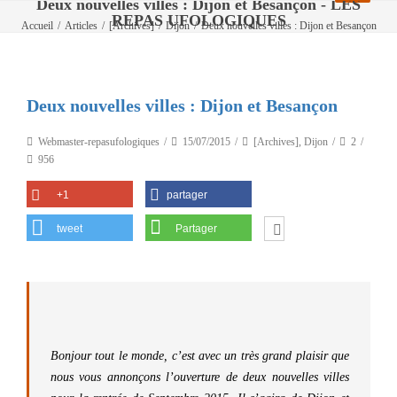
Deux nouvelles villes : Dijon et Besançon - LES
REPAS UFOLOGIQUES
Accueil
/
Articles
/
[Archives]
/
Dijon
/
Deux nouvelles villes : Dijon et Besançon
Deux nouvelles villes : Dijon et Besançon
Webmaster-repasufologiques
15/07/2015
[Archives]
,
Dijon
2
956
+1
partager
tweet
Partager
Bonjour tout le monde, c’est avec un très grand plaisir que
nous vous annonçons l’ouverture de deux nouvelles villes