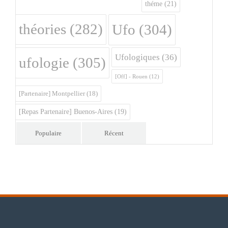
théme
(21)
théories
(282)
Ufo
(304)
Ufologiques
(36)
ufologie
(305)
[Off] - Rouen
(12)
[Partenaire] Montpellier
(18)
[Repas Partenaire] Buenos-Aires
(19)
Populaire
Récent