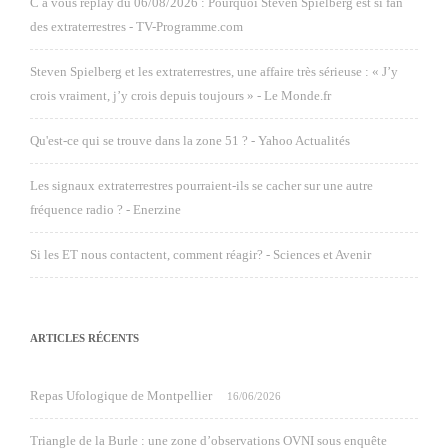
C à vous replay du 06/08/2026 : Pourquoi Steven Spielberg est si fan
des extraterrestres - TV-Programme.com
Steven Spielberg et les extraterrestres, une affaire très sérieuse : « J’y
crois vraiment, j’y crois depuis toujours » - Le Monde.fr
Qu'est-ce qui se trouve dans la zone 51 ? - Yahoo Actualités
Les signaux extraterrestres pourraient-ils se cacher sur une autre
fréquence radio ? - Enerzine
Si les ET nous contactent, comment réagir? - Sciences et Avenir
ARTICLES RÉCENTS
Repas Ufologique de Montpellier
16/06/2026
Triangle de la Burle : une zone d’observations OVNI sous enquête