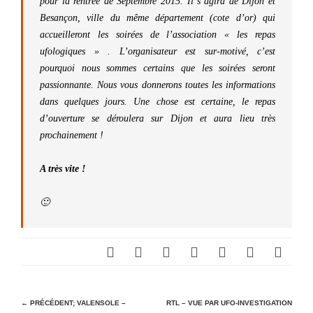
pour la rentrée de Septembre 2015. Il s’agira de Dijon et
Besançon, ville du même département (cote d’or) qui
accueilleront les soirées de l’association « les repas
ufologiques » . L’organisateur est sur-motivé, c’est
pourquoi nous sommes certains que les soirées seront
passionnante. Nous vous donnerons toutes les informations
dans quelques jours. Une chose est certaine, le repas
d’ouverture se déroulera sur Dijon et aura lieu très
prochainement !
A très vite !
🙂
N
← PRÉCÉDENT;
VALENSOLE –
RTL – VUE PAR UFO-INVESTIGATION