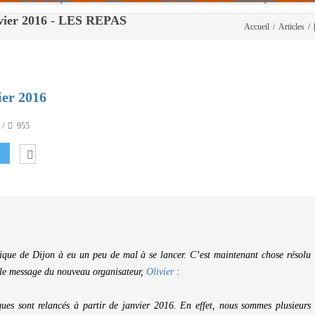
anvier 2016 - LES REPAS
Accueil
/
Articles
/
Politique De Cookies (UE)
|info – Agenda|
|Article De Presse|
[Archives]
ier 2016
Non Assigné
955
ique de Dijon à eu un peu de mal à se lancer. C’est maintenant chose résolu
e le message du nouveau organisateur,
Olivier
:
ques sont relancés à partir de janvier 2016. En effet, nous sommes plusieurs