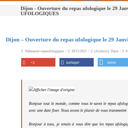
Dijon - Ouverture du repas ufologique le 29 J
Paris
UFOLOGIQUES
Toulouse
Bordeaux
Dijon – Ouverture du repas ufologique le 29 Janv
Montpellier
Webmaster-repasufologiques
20/12/2015
[Archives]
,
Dijon
0
Nantes
+1
partager
tweet
Tours
Orléans
Carpentras
Strasbourg
Bonjour tout le monde, comme vous le savez le repas ufolog
avec une date fixer. Nous avons le plaisir de vous transmettr
Bonjour à tous, je tenais à vous dire que les repas ufologi