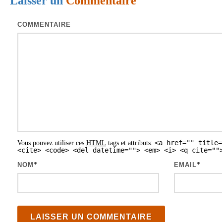
Laisser un
Commentaire
g
a
COMMENTAIRE
t
i
o
n
d
e
s
<a href="" title=
Vous pouvez utiliser ces
HTML
tags et attributs:
a
<cite> <code> <del datetime=""> <em> <i> <q cite=""
r
NOM
*
EMAIL
*
t
i
c