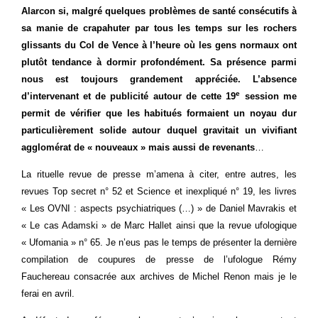
Alarcon si, malgré quelques problèmes de santé consécutifs à
sa manie de crapahuter par tous les temps sur les rochers
glissants du Col de Vence à l’heure où les gens normaux ont
plutôt tendance à dormir profondément. Sa présence parmi
nous est toujours grandement appréciée. L’absence
e
d’intervenant et de publicité autour de cette 19
session me
permit de vérifier que les habitués formaient un noyau dur
particulièrement solide autour duquel gravitait un vivifiant
agglomérat de « nouveaux » mais aussi de revenants
…
La rituelle revue de presse m’amena à citer, entre autres, les
revues Top secret n° 52 et Science et inexpliqué n° 19, les livres
« Les OVNI : aspects psychiatriques (…) » de Daniel Mavrakis et
« Le cas Adamski » de Marc Hallet ainsi que la revue ufologique
« Ufomania » n° 65. Je n’eus pas le temps de présenter la dernière
compilation de coupures de presse de l’ufologue Rémy
Fauchereau consacrée aux archives de Michel Renon mais je le
ferai en avril.