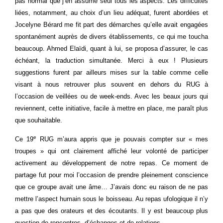
pas normal que j’en assume seul tous les aspects. Les difficultés
liées, notamment, au choix d’un lieu adéquat, furent abordées et
Jocelyne Bérard me fit part des démarches qu’elle avait engagées
spontanément auprès de divers établissements, ce qui me toucha
beaucoup. Ahmed Elaïdi, quant à lui, se proposa d’assurer, le cas
échéant, la traduction simultanée. Merci à eux ! Plusieurs
suggestions furent par ailleurs mises sur la table comme celle
visant à nous retrouver plus souvent en dehors du RUG à
l’occasion de veillées ou de week-ends. Avec les beaux jours qui
reviennent, cette initiative, facile à mettre en place, me paraît plus
que souhaitable.
e
Ce 19
RUG m’aura appris que je pouvais compter sur « mes
troupes » qui ont clairement affiché leur volonté de participer
activement au développement de notre repas. Ce moment de
partage fut pour moi l’occasion de prendre pleinement conscience
que ce groupe avait une âme… J’avais donc eu raison de ne pas
mettre l’aspect humain sous le boisseau. Au repas ufologique il n’y
a pas que des orateurs et des écoutants. Il y est beaucoup plus
question de rencontres, d’échanges et de relations.