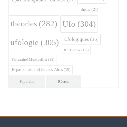
théme
(21)
théories
(282)
Ufo
(304)
Ufologiques
(36)
ufologie
(305)
[Off] - Rouen
(12)
[Partenaire] Montpellier
(18)
[Repas Partenaire] Buenos-Aires
(19)
Populaire
Récent