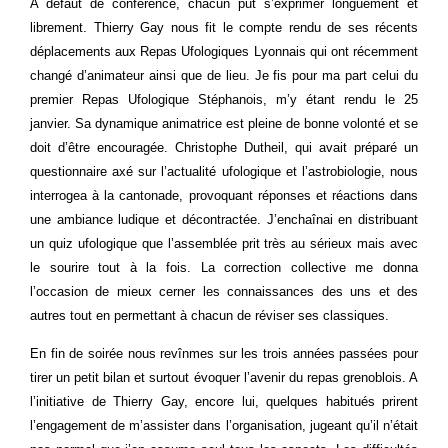
A défaut de conférence, chacun put s’exprimer longuement et
librement. Thierry Gay nous fit le compte rendu de ses récents
déplacements aux Repas Ufologiques Lyonnais qui ont récemment
changé d’animateur ainsi que de lieu. Je fis pour ma part celui du
premier Repas Ufologique Stéphanois, m’y étant rendu le 25
janvier. Sa dynamique animatrice est pleine de bonne volonté et se
doit d’être encouragée. Christophe Dutheil, qui avait préparé un
questionnaire axé sur l’actualité ufologique et l’astrobiologie, nous
interrogea à la cantonade, provoquant réponses et réactions dans
une ambiance ludique et décontractée. J’enchaînai en distribuant
un quiz ufologique que l’assemblée prit très au sérieux mais avec
le sourire tout à la fois. La correction collective me donna
l’occasion de mieux cerner les connaissances des uns et des
autres tout en permettant à chacun de réviser ses classiques.
En fin de soirée nous revînmes sur les trois années passées pour
tirer un petit bilan et surtout évoquer l’avenir du repas grenoblois. A
l’initiative de Thierry Gay, encore lui, quelques habitués prirent
l’engagement de m’assister dans l’organisation, jugeant qu’il n’était