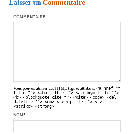
Laisser un
Commentaire
a
t
COMMENTAIRE
i
o
n
d
e
s
a
<a href=""
Vous pouvez utiliser ces
HTML
tags et attributs:
r
title=""> <abbr title=""> <acronym title="">
<b> <blockquote cite=""> <cite> <code> <del
t
datetime=""> <em> <i> <q cite=""> <s>
<strike> <strong>
i
NOM
*
c
l