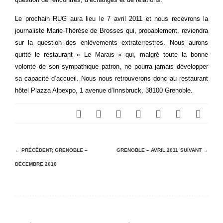
Le prochain RUG aura lieu le 7 avril 2011 et nous recevrons la
journaliste Marie-Thérèse de Brosses qui, probablement, reviendra
sur la question des enlèvements extraterrestres. Nous aurons
quitté le restaurant « Le Marais » qui, malgré toute la bonne
volonté de son sympathique patron, ne pourra jamais développer
sa capacité d’accueil. Nous nous retrouverons donc au restaurant
hôtel Plazza Alpexpo, 1 avenue d’Innsbruck, 38100 Grenoble.
N
← PRÉCÉDENT;
GRENOBLE –
GRENOBLE – AVRIL 2011
SUIVANT →
DÉCEMBRE 2010
a
v
i
g