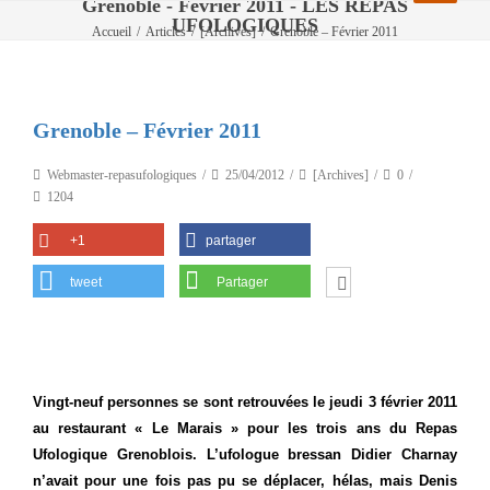
Grenoble - Février 2011 - LES REPAS
UFOLOGIQUES
Accueil
/
Articles
/
[Archives]
/
Grenoble – Février 2011
Grenoble – Février 2011
Webmaster-repasufologiques
25/04/2012
[Archives]
0
1204
+1
partager
tweet
Partager
Vingt-neuf personnes se sont retrouvées le jeudi 3 février 2011
au restaurant « Le Marais » pour les trois ans du Repas
Ufologique Grenoblois. L’ufologue bressan Didier Charnay
n’avait pour une fois pas pu se déplacer, hélas, mais Denis