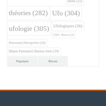
théme
(21)
théories
(282)
Ufo
(304)
Ufologiques
(36)
ufologie
(305)
[Off] - Rouen
(12)
[Partenaire] Montpellier
(18)
[Repas Partenaire] Buenos-Aires
(19)
Populaire
Récent