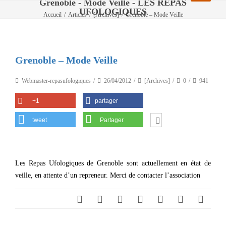
Grenoble - Mode Veille - LES REPAS
UFOLOGIQUES
Accueil
/
Articles
/
[Archives]
/
Grenoble – Mode Veille
Grenoble – Mode Veille
Webmaster-repasufologiques
26/04/2012
[Archives]
0
941
+1
partager
tweet
Partager
Les Repas Ufologiques de Grenoble sont actuellement en état de
veille, en attente d’un repreneur. Merci de contacter l’association