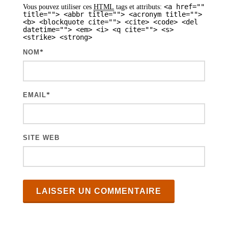
<a href=""
Vous pouvez utiliser ces
HTML
tags et attributs:
r
title=""> <abbr title=""> <acronym title="">
<b> <blockquote cite=""> <cite> <code> <del
t
datetime=""> <em> <i> <q cite=""> <s>
<strike> <strong>
i
NOM
*
c
l
e
EMAIL
*
s
SITE WEB