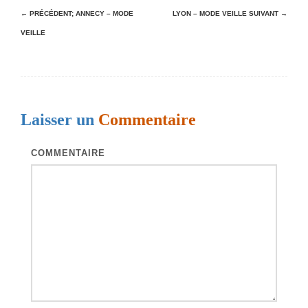
N
← PRÉCÉDENT;
ANNECY – MODE
LYON – MODE VEILLE
SUIVANT →
VEILLE
a
v
i
g
Laisser un
Commentaire
a
t
COMMENTAIRE
i
o
n
d
e
s
a