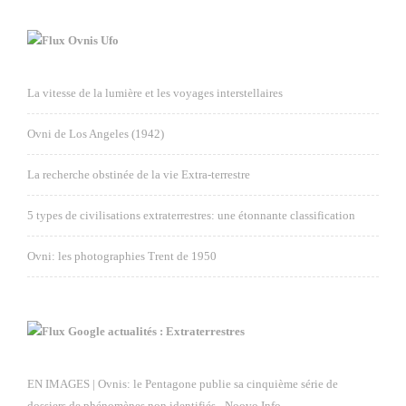
Ovnis Ufo
La vitesse de la lumière et les voyages interstellaires
Ovni de Los Angeles (1942)
La recherche obstinée de la vie Extra-terrestre
5 types de civilisations extraterrestres: une étonnante classification
Ovni: les photographies Trent de 1950
Google actualités : Extraterrestres
EN IMAGES | Ovnis: le Pentagone publie sa cinquième série de
dossiers de phénomènes non identifiés - Noovo Info