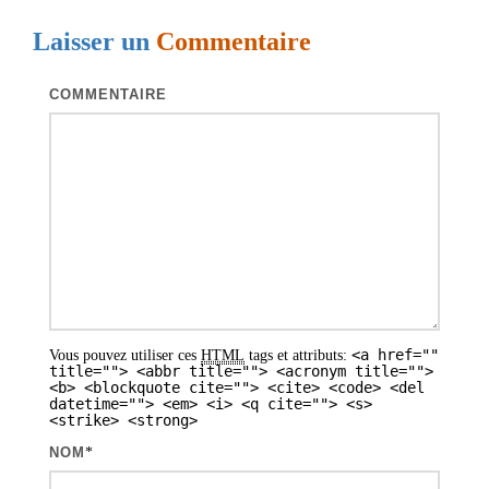
g
Laisser un
Commentaire
a
t
COMMENTAIRE
i
o
n
d
e
s
a
<a href=""
Vous pouvez utiliser ces
HTML
tags et attributs:
r
title=""> <abbr title=""> <acronym title="">
<b> <blockquote cite=""> <cite> <code> <del
t
datetime=""> <em> <i> <q cite=""> <s>
<strike> <strong>
i
NOM
*
c