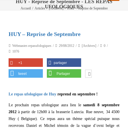
HUY - Reprise de Septembre - LES REPAS
UFOLOGIQUES
Accueil
/
Articles
/
[Archives]
/
HUY – Reprise de Septembre
HUY – Reprise de Septembre
Webmaster-repasufologiques
29/08/2012
[Archives]
0
1076
+1
partager
tweet
Partager
Le repas ufologique de Huy
reprend en septembre !
Le prochain repas ufologique aura lieu le
samedi 8 septembre
2012
à partir de 12h00 à la brasserie Lutecia. Rue neuve, 34 4500
Huy ( Belgique). Ce repas aura un thème spécial puisque nous
recevrons Daniel et Michel témoin de la vague d’ovni belge et