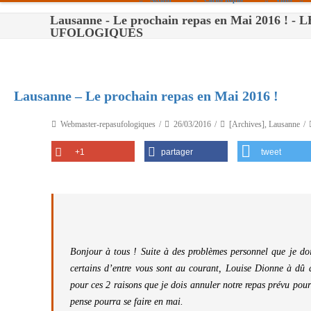
Lausanne - Le prochain repas en Mai 2016 ! -
Paris
UFOLOGIQUES
Toulouse
Bordeaux
Lausanne – Le prochain repas en Mai 2016 !
Montpellier
Webmaster-repasufologiques
26/03/2016
[Archives]
,
Lausanne
Nantes
+1
partager
tweet
Tours
Orléans
Carpentras
Strasbourg
Bonjour à tous ! Suite à des problèmes personnel que je do
certains d’entre vous sont au courant, Louise Dionne à dû 
pour ces 2 raisons que je dois annuler notre repas prévu pour
pense pourra se faire en mai.