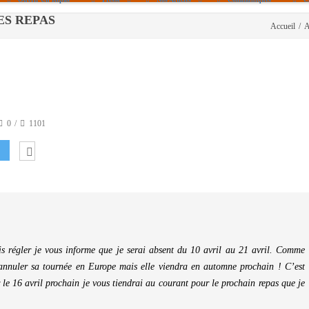
 LES REPAS
Accueil
/
A
Politique De Cookies (UE)
|info – Agenda|
|Article De Presse|
[Archives]
Non Assigné
0
1101
is régler je vous informe que je serai absent du 10 avril au 21 avril. Comme
annuler sa tournée en Europe mais elle viendra en automne prochain ! C’est
 le 16 avril prochain je vous tiendrai au courant pour le prochain repas que je