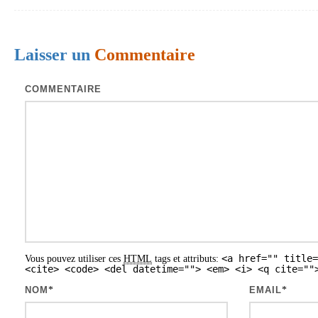
i
g
Laisser un
Commentaire
a
t
COMMENTAIRE
i
o
n
d
e
s
a
<a href="" title=
Vous pouvez utiliser ces
HTML
tags et attributs:
r
<cite> <code> <del datetime=""> <em> <i> <q cite=""
t
NOM
*
EMAIL
*
i