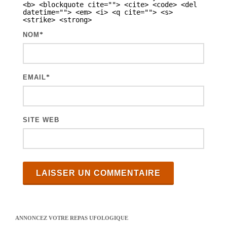
<b> <blockquote cite=""> <cite> <code> <del
t
datetime=""> <em> <i> <q cite=""> <s>
<strike> <strong>
i
NOM
*
c
l
e
EMAIL
*
s
SITE WEB
ANNONCEZ VOTRE REPAS UFOLOGIQUE