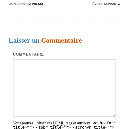
BAINS DANS LA PRESSE
FÉVRIER
SUIVANT →
a
v
i
g
Laisser un
Commentaire
a
t
COMMENTAIRE
i
o
n
d
e
s
a
<a href=""
Vous pouvez utiliser ces
HTML
tags et attributs:
r
title=""> <abbr title=""> <acronym title="">