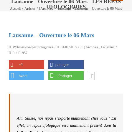
Lausanne - Ouverture le 06 Mars - LES REPAS
UFOLOGIQUES
Accueil
/
Articles
/
[Archives]
/
Lausanne
/
Lausanne – Ouverture le 06 Mars
Lausanne – Ouverture le 06 Mars
Webmaster-repasufologiques
31/01/2015
[Archives]
,
Lausanne
0
957
+1
partager
tweet
Partager
Ami Suisse, nos repas s’exporte maintenant chez vous ! En
effet, un repas ufologique sera maintenant présent dans la