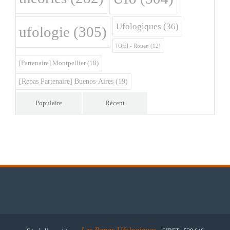
Ufologiques
(36)
ufologie
(305)
[Off] - Rouen
(12)
[Partenaire] Montpellier
(18)
[Repas Partenaire] Buenos-Aires
(19)
Populaire
Récent