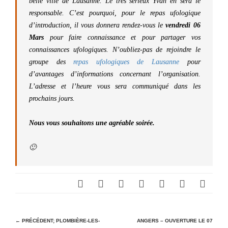
belle ville de Lausanne. Le très sérieux Yvan en sera le
responsable. C’est pourquoi, pour le repas ufologique
d’introduction, il vous donnera rendez-vous le
vendredi 06
Mars
pour faire connaissance et pour partager vos
connaissances ufologiques. N’oubliez-pas de rejoindre le
groupe des
repas ufologiques de Lausanne
pour
d’avantages d’informations concernant l’organisation.
L’adresse et l’heure vous sera communiqué dans les
prochains jours.
Nous vous souhaitons une agréable soirée.
🙂
N
← PRÉCÉDENT;
PLOMBIÈRE-LES-
ANGERS – OUVERTURE LE 07