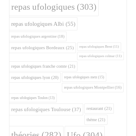
repas ufologiques
(303)
repas ufologiques Albi
(55)
repas ufologiques argentine
(18)
repas ufologiques Brest
(11)
repas ufologiques Bordeaux
(25)
repas ufologiques colmar
(11)
repas ufologiques franche comte
(21)
repas ufologiques metz
(15)
repas ufologiques lyon
(20)
repas ufologiques Montpellier
(16)
repas ufologiques Toulon
(13)
restaurant
(21)
repas ufologiques Toulouse
(37)
théme
(21)
théories
(282)
Ufo
(304)