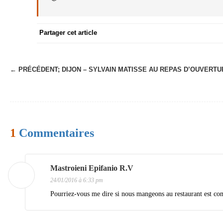
Partager cet article
← PRÉCÉDENT;
DIJON – SYLVAIN MATISSE AU REPAS D’OUVERTU
N
a
v
i
1
Commentaires
g
a
t
Mastroieni Epifanio R.V
24/01/2016 à 6:33 pm
i
Pourriez-vous me dire si nous mangeons au restaurant est co
o
n