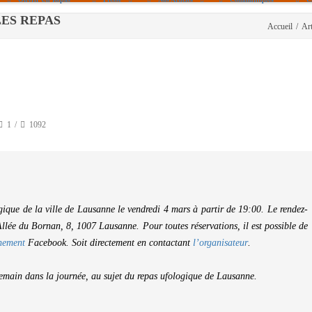
- LES REPAS
Accueil
/
Art
Politique De Cookies (UE)
|info – Agenda|
|Article De Presse|
[Archives]
Non Assigné
1
1092
gique de la ville de Lausanne le vendredi 4 mars à partir de 19:00. Le rendez-
Allée du Bornan, 8, 1007 Lausanne. Pour toutes réservations, il est possible de
énement
Facebook. Soit directement en contactant
l’organisateur
.
emain dans la journée, au sujet du repas ufologique de Lausanne.