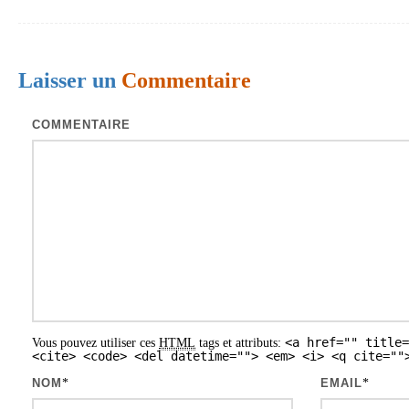
d
e
s
Laisser un
Commentaire
a
COMMENTAIRE
r
t
i
c
l
e
s
<a href="" title=
Vous pouvez utiliser ces
HTML
tags et attributs:
<cite> <code> <del datetime=""> <em> <i> <q cite=""
NOM
*
EMAIL
*