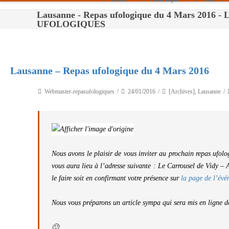
Lausanne - Repas ufologique du 4 Mars 2016 
Paris
UFOLOGIQUES
Toulouse
Bordeaux
Lausanne – Repas ufologique du 4 Mars 2016
Montpellier
Webmaster-repasufologiques
24/01/2016
[Archives]
,
Lausanne
Nantes
Tours
Orléans
Nous avons le plaisir de vous inviter au prochain repas ufolo
Carpentras
vous aura lieu à l’adresse suivante : Le Carrousel de Vidy – 
Strasbourg
le faire soit en confirmant votre présence sur
la page de l’év
Nous vous préparons un article sympa qui sera mis en ligne d
🙂