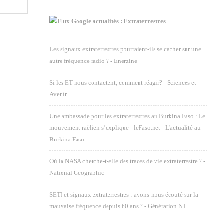
Google actualités : Extraterrestres
Les signaux extraterrestres pourraient-ils se cacher sur une
autre fréquence radio ? - Enerzine
Si les ET nous contactent, comment réagir? - Sciences et
Avenir
Une ambassade pour les extraterrestres au Burkina Faso : Le
mouvement raëlien s’explique - leFaso.net - L'actualité au
Burkina Faso
Où la NASA cherche-t-elle des traces de vie extraterrestre ? -
National Geographic
SETI et signaux extraterrestres : avons-nous écouté sur la
mauvaise fréquence depuis 60 ans ? - Génération NT