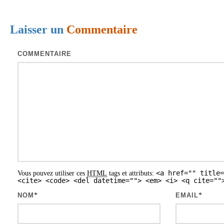
i
Laisser un
Commentaire
g
a
COMMENTAIRE
t
i
o
n
d
e
s
<a href="" title=
Vous pouvez utiliser ces
HTML
tags et attributs:
a
<cite> <code> <del datetime=""> <em> <i> <q cite=""
r
NOM
*
EMAIL
*
t
i