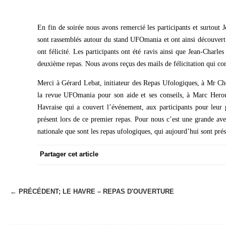
En fin de soirée nous avons remercié les participants et surtout 
sont rassemblés autour du stand UFOmania et ont ainsi découvert (
ont félicité. Les participants ont été ravis ainsi que Jean-Charl
deuxième repas. Nous avons reçus des mails de félicitation qui co
Merci à Gérard Lebat, initiateur des Repas Ufologiques, à Mr Che
la revue UFOmania pour son aide et ses conseils, à Marc Herou
Havraise qui a couvert l’événement, aux participants pour leur 
présent lors de ce premier repas. Pour nous c’est une grande ave
nationale que sont les repas ufologiques, qui aujourd’hui sont pr
Partager cet article
← PRÉCÉDENT;
LE HAVRE – REPAS D'OUVERTURE
N
a
v