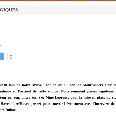
LOGIQUES
Politique De Cookies (UE)
|info – Agenda|
|Article De Presse|
[Archives]
Non Assigné
281
7h30 lors de notre arrivé l’équipe du Flunch de Montivilliers c’est m
nnalisme et l’accueil de cette équipe. Nous somment passés rapidemen
cteur pc, son, micro etc..) et Mme Leproust pour la mise en place du st
 Havre libre/Havre presse) pour couvrir l’événement avec l’interview de
rles Duboc.