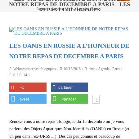
NOTRE REPAS DE DECEMBRE A PARIS - LES
,
REPAS UFOLOGIQUES
Accueil
/
Articles
/
|info - Agenda|
Paris
/
LES OANIS EN RUSSIE A L’HONNEUR DE NOTRE REPAS DE DECEMBRE A
PARIS
LES OANIS EN RUSSIE A L’HONNEUR DE
NOTRE REPAS DE DECEMBRE A PARIS
Webmaster-repasufologiques
08/12/2018
|info - Agenda|
,
Paris
0
1411
+1
partager
tweet
Partager
Rendez-vous à notre repas ufologique du 15 décembre où je vous
parlerai des Objets Aquatiques Non-Identifiés (OANIs) en Russie (et
un peu dans l’ex-URSS…). Des cas peu connus et beaucoup de