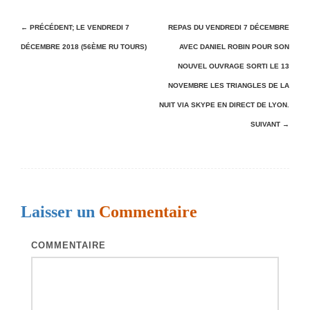
N
← PRÉCÉDENT;
LE VENDREDI 7
REPAS DU VENDREDI 7 DÉCEMBRE
DÉCEMBRE 2018 (56ÈME RU TOURS)
AVEC DANIEL ROBIN POUR SON
a
NOUVEL OUVRAGE SORTI LE 13
v
NOVEMBRE LES TRIANGLES DE LA
i
NUIT VIA SKYPE EN DIRECT DE LYON.
g
SUIVANT →
a
t
i
o
Laisser un
Commentaire
n
COMMENTAIRE
d
e
s