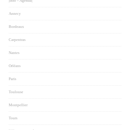
|info – Agenda|
Annecy
Bordeaux
Carpentras
Nantes
Orléans
Paris
Toulouse
Montpellier
Tours