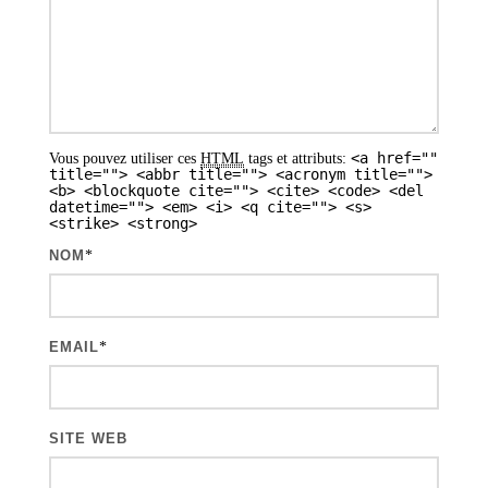
a
r
t
i
c
<a href=""
Vous pouvez utiliser ces
HTML
tags et attributs:
title=""> <abbr title=""> <acronym title="">
l
<b> <blockquote cite=""> <cite> <code> <del
datetime=""> <em> <i> <q cite=""> <s>
e
<strike> <strong>
s
NOM
*
EMAIL
*
SITE WEB